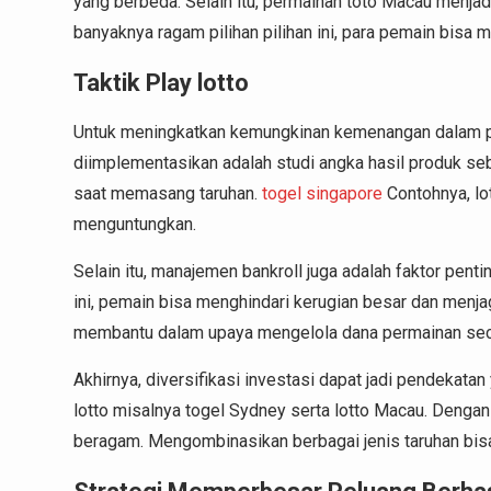
yang berbeda. Selain itu, permainan toto Macau menjad
banyaknya ragam pilihan pilihan ini, para pemain bisa 
Taktik Play lotto
Untuk meningkatkan kemungkinan kemenangan dalam per
diimplementasikan adalah studi angka hasil produk se
saat memasang taruhan.
togel singapore
Contohnya, lo
menguntungkan.
Selain itu, manajemen bankroll juga adalah faktor pen
ini, pemain bisa menghindari kerugian besar dan menja
membantu dalam upaya mengelola dana permainan secar
Akhirnya, diversifikasi investasi dapat jadi pendekat
lotto misalnya togel Sydney serta lotto Macau. Deng
beragam. Mengombinasikan berbagai jenis taruhan bis