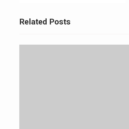
navigation
Related Posts