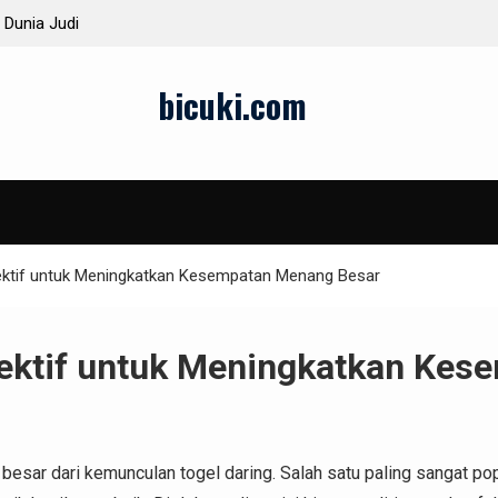
angan di Pengharapan empat D
Warga88: Inovasi Terkini 
Maya
bicuki.com
fektif untuk Meningkatkan Kesempatan Menang Besar
Efektif untuk Meningkatkan Ke
 besar dari kemunculan togel daring. Salah satu paling sangat p