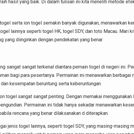
ih hasil yang baik. Di dalam tulisan ini kita meneliti metode 
n togel serta ion togel semakin banyak digunakan, menawarkan k
ogel lainnya seperti togel HK, togel SDY, dan toto Macau. Mari k
g yang diinginkan dengan pendekatan yang benar.
 sangat sangat terkenal diantara pemain togel di negeri ini. P
an bagi para pesertanya. Permainan ini menawarkan berbagai ma
 dan kesempatan beruntung serta keberuntungan.
 ion togel sangat sangat penting. Dengan memakai menggunakan l
pengundian. Permainan ini tidak hanya sekadar menawarkan kese
abila rencana yang benar dilaksanakan d diterapkan.
i jenis togel lainnya, seperti togel SDY, yang masing-masing ma