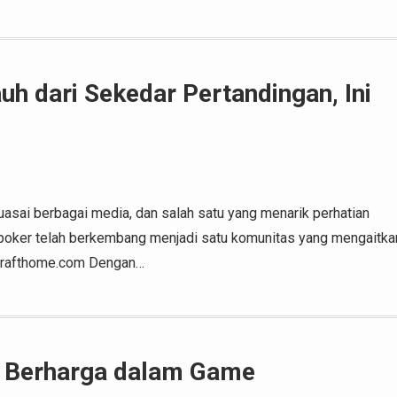
uh dari Sekedar Pertandingan, Ini
guasai berbagai media, dan salah satu yang menarik perhatian
 poker telah berkembang menjadi satu komunitas yang mengaitka
ecrafthome.com Dengan…
n Berharga dalam Game