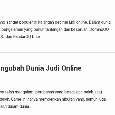
sangat populer di kalangan pecinta judi online. Dalam dunia
an pengalaman yang penuh tantangan dan keseruan. DominoQQ
oQQ dan BandarQQ bisa…
ngubah Dunia Judi Online
line telah mengalami perubahan yang besar, dan salah satu
alah. Game ini hanya memberikan hiburan yang, namun juga
ikut dalam dunia…