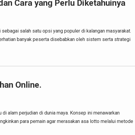
dan Cara yang Perlu Diketahuinya
 sebagai salah satu opsi yang populer di kalangan masyarakat.
perhatian banyak peserta disebabkan oleh sistem serta strategi
han Online.
ru di alam perjudian di dunia maya. Konsep ini menawarkan
ngkinkan para pemain agar merasakan asa lotto melalui metode