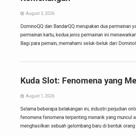
August 3, 2026
DominoQQ dan BandarQQ merupakan dua permainan yang 
permainan kartu, kedua jenis permainan ini menawark
Bagi para pemain, memahami seluk-beluk dari Domin
Kuda Slot: Fenomena yang Me
August 1, 2026
Selama beberapa belakangan ini, industri perjudian on
fenomena fenomena terpenting menarik yang muncul ad
menghasilkan sebuah gelombang baru di bentuk orang 