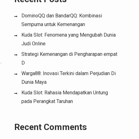
DominoQQ dan BandarQQ: Kombinasi
Sempurna untuk Kemenangan
Kuda Slot: Fenomena yang Mengubah Dunia
Judi Online
Strategi Kemenangan di Pengharapan empat
D
Warga88: Inovasi Terkini dalam Perjudian Di
Dunia Maya
Kuda Slot: Rahasia Mendapatkan Untung
pada Perangkat Taruhan
Recent Comments