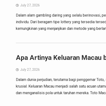
July 27, 2026
Dalam alam gambling daring yang selalu berinovasi, per
individu. Dari beragam tipe lottery yang tersedia ter
kemungkinan yang menjanjikan dan metode yang berla
Apa Artinya Keluaran Macau 
July 27, 2026
Dalam dunia perjudian, terutama bagi penggemar Toto, 
krusial. Keluaran Macau menjadi salah satu acuan utam
dan menganalisis pola untuk taruhan mereka. Toto Mac