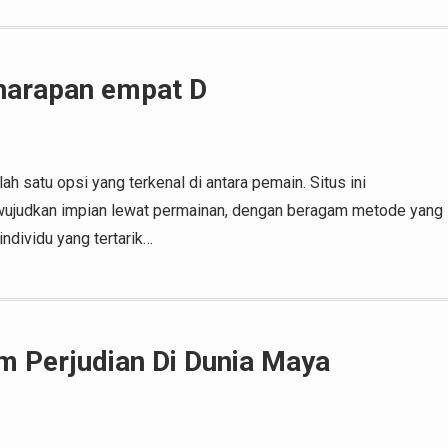
harapan empat D
h satu opsi yang terkenal di antara pemain. Situs ini
ujudkan impian lewat permainan, dengan beragam metode yang
dividu yang tertarik…
am Perjudian Di Dunia Maya