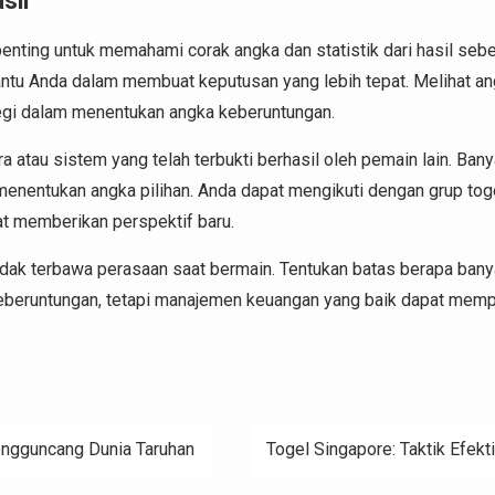
sil
enting untuk memahami corak angka dan statistik dari hasil se
antu Anda dalam membuat keputusan yang lebih tepat. Melihat a
egi dalam menentukan angka keberuntungan.
a atau sistem yang telah terbukti berhasil oleh pemain lain. Ba
entukan angka pilihan. Anda dapat mengikuti dengan grup togel 
at memberikan perspektif baru.
tidak terbawa perasaan saat bermain. Tentukan batas berapa ban
 keberuntungan, tetapi manajemen keuangan yang baik dapat mem
ngguncang Dunia Taruhan
Togel Singapore: Taktik Efe