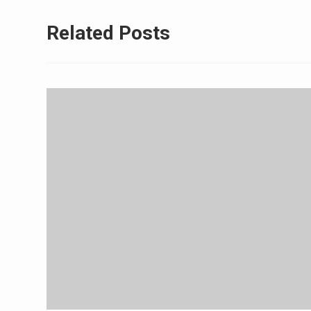
Related Posts