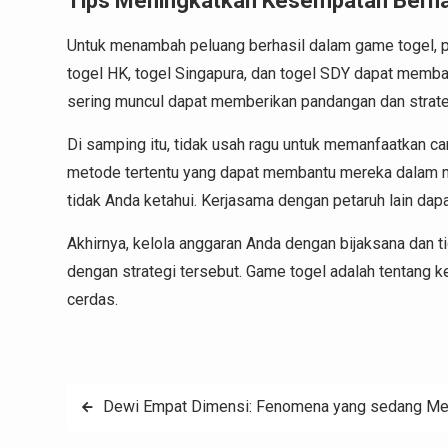
Tips Meningkatkan Kesempatan Berha
Untuk menambah peluang berhasil dalam game togel, p
togel HK, togel Singapura, dan togel SDY dapat memb
sering muncul dapat memberikan pandangan dan strat
Di samping itu, tidak usah ragu untuk memanfaatkan car
metode tertentu yang dapat membantu mereka dalam men
tidak Anda ketahui. Kerjasama dengan petaruh lain dap
Akhirnya, kelola anggaran Anda dengan bijaksana dan 
dengan strategi tersebut. Game togel adalah tentang
cerdas.
Post
Dewi Empat Dimensi: Fenomena yang sedang Me
navigation