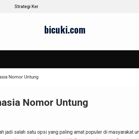
pan empat D
Warga88: Inovasi Terkini dalam Perjudian Di D
Maya
bicuki.com
hasia Nomor Untung
hasia Nomor Untung
ah jadi salah satu opsi yang paling amat populer di masyarakat 