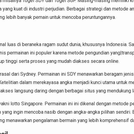
nya misalnya Togel SDY dan Togel SGP. Masing-masing memiliki 
ra yang kuat di industri perjudian. Berbagai strategi dan metode
ng lebih banyak pemain untuk mencoba peruntungannya.
nal luas di beraneka ragam sudut dunia, khususnya Indonesia. Sa
nis permainan ini populer karena metode pengundian yang|transp
p tinggi serta proses yang mudah diakses secara online.
berasal dari Sydney. Permainan ini SDY menawarkan beragam jenis
etelitian dalam merekayasa angka menjadi kunci utama untuk 
diakses langsung daring dengan berbagai situs yang mendukung la
ni lotto Singapore. Permainan ini ini dikenal dengan metode pe
ang ingin mencoba nasib dengan angka-angka pilihan sendiri. Be
 yang menawarkan pengalaman bermain yang lebih komprehensif 