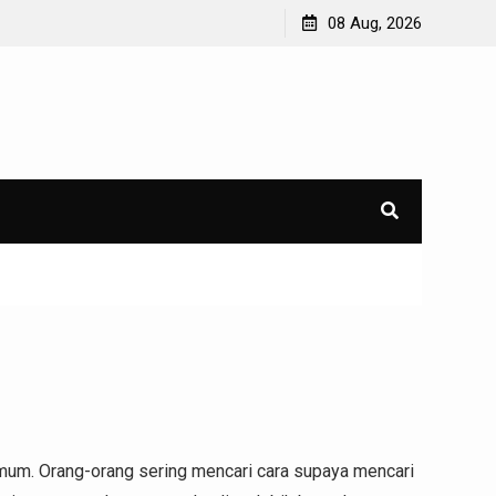
unia
DominoQQ dan BandarQQ: Kombinasi Sempurna untuk
08 Aug, 2026
Kemenangan
umum. Orang-orang sering mencari cara supaya mencari