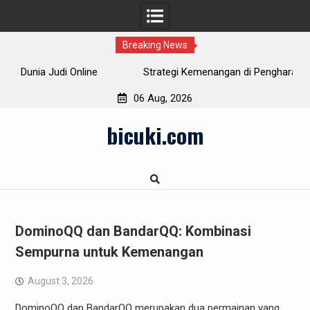
Breaking News
e
Strategi Kemenangan di Pengharapan empat D
06 Aug, 2026
Skip
bicuki.com
to
content
DominoQQ dan BandarQQ: Kombinasi
Sempurna untuk Kemenangan
August 3, 2026
DominoQQ dan BandarQQ merupakan dua permainan yang