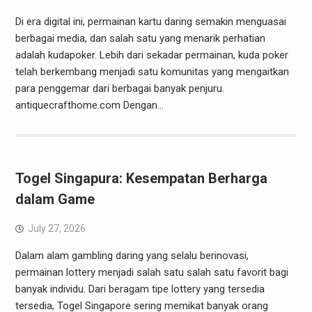
Di era digital ini, permainan kartu daring semakin menguasai
berbagai media, dan salah satu yang menarik perhatian
adalah kudapoker. Lebih dari sekadar permainan, kuda poker
telah berkembang menjadi satu komunitas yang mengaitkan
para penggemar dari berbagai banyak penjuru.
antiquecrafthome.com Dengan…
Togel Singapura: Kesempatan Berharga
dalam Game
July 27, 2026
Dalam alam gambling daring yang selalu berinovasi,
permainan lottery menjadi salah satu salah satu favorit bagi
banyak individu. Dari beragam tipe lottery yang tersedia
tersedia, Togel Singapore sering memikat banyak orang