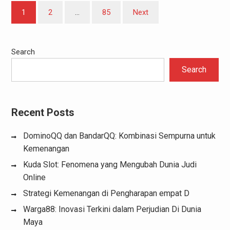
Posts
1
2
…
85
Next
pagination
Search
Search
Recent Posts
DominoQQ dan BandarQQ: Kombinasi Sempurna untuk
Kemenangan
Kuda Slot: Fenomena yang Mengubah Dunia Judi
Online
Strategi Kemenangan di Pengharapan empat D
Warga88: Inovasi Terkini dalam Perjudian Di Dunia
Maya