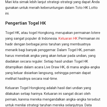
Mari kita simak lebih lanjut strategi-strategi yang dapat Anda
gunakan untuk meraih keberuntungan dalam Toto HK Lotto
ini.
Pengertian Togel HK
Togel HK, atau togel Hongkong, merupakan permainan lotere
yang sangat populer di Indonesia.
Keluaran HK
Permainan ini
hadir dengan berbagai jenis taruhan yang membuatnya
menarik bagi banyak penggemar. Dalam Togel HK, pemain
harus menebak angka yang akan keluar pada undian, yang
diadakan secara reguler. Setiap hasil undian Togel HK
ditampilkan dalam acara Live Draw HK, di mana angka-angka
yang keluar disiarkan langsung, sehingga pemain dapat
melihat hasilnya secara real-time.
Keluaran Togel Hongkong adalah hasil dari undian yang
dilakukan setiap harinya. Keluaran ini sangat dicari oleh
pemain, karena mereka mengandalkan angka-angka tersebut
untuk menilai strategi taruhan mereka selanjutnya. Data