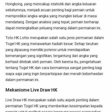
Hongkong, yang mencakup statistik dan angka keluaran
sebelumnya, menjadi acuan penting bagi pemain untuk
memprediksi angka-angka yang mungkin keluar di masa
mendatang. Dengan analisis yang tepat, pemain berharap
dapat meningkatkan peluang menang dalam permainan ini.
Toto HK Lotto merupakan salah satu jenis permainan dalam
Togel HK yang menawarkan hadiah besar. Setiap taruhan
yang dipasang memiliki potensi untuk mendapatkan
kemenangan yang signifikan, tergantung dari angka yang
berhasil ditebak oleh pemain. Oleh karena itu, pengetahuan
tentang Togel HK dan cara bermainnya sangat penting bagi
siapa saja yang ingin berpartisipasi dan meraih keberhasilan
dalam permainan ini.
Mekanisme Live Draw HK
Live Draw HK merupakan salah satu aspek penting dalam
permainan Togel HK yang memberikan kesempatan kepada