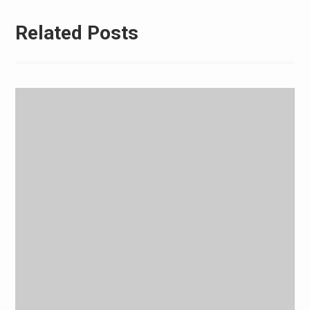
Related Posts