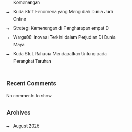
Kemenangan
Kuda Slot: Fenomena yang Mengubah Dunia Judi
Online
Strategi Kemenangan di Pengharapan empat D
Warga88: Inovasi Terkini dalam Perjudian Di Dunia
Maya
Kuda Slot: Rahasia Mendapatkan Untung pada
Perangkat Taruhan
Recent Comments
No comments to show.
Archives
August 2026