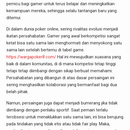
pemicu bagi gamer untuk terus belajar dan meningkatkan
kemampuan mereka, sehingga selalu tantangan baru yang
ditemui.
Di dalam dunia poker online, sering rivalitas evolusi menjadi
ikatan persahabatan. Gamer yang awal berkompetisi sangat
ketat bisa satu sama lain menghormati dan menyokong satu
sama lain setelah bertemu di tabel game.
https://wargapoker8.com/
Hal ini mewujudkan suasana yang
baik di dalam komunitas, di di mana kompetisi tetap tinggi
tetapi tetap diimbangi dengan sikap berbuat memahami.
Persahabatan yang dibangun di atas dasar persaingan ini
sering menghasilkan kolaborasi yang bermanfaat bagi dua
belah pihak.
Namun, persaingan juga dapat menjadi bumerang jika tidak
diimbangi dengan perilaku sportif. Saat pemain terlalu
terobsesi untuk menaklukkan satu sama lain, ini bisa berujung
pada tindakan yang tidak etis atau tidak fair play. Maka,