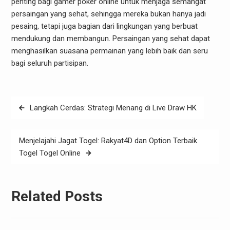
penting bagi gamer poker online untuk menjaga semangat
persaingan yang sehat, sehingga mereka bukan hanya jadi
pesaing, tetapi juga bagian dari lingkungan yang berbuat
mendukung dan membangun. Persaingan yang sehat dapat
menghasilkan suasana permainan yang lebih baik dan seru
bagi seluruh partisipan.
Post
Langkah Cerdas: Strategi Menang di Live Draw HK
navigation
Menjelajahi Jagat Togel: Rakyat4D dan Option Terbaik
Togel Togel Online
Related Posts