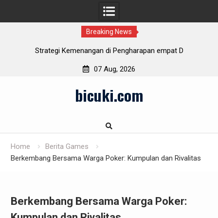
Breaking News
e
Strategi Kemenangan di Pengharapan empat D
07 Aug, 2026
Skip
bicuki.com
to
content
Home
Berita Games
Berkembang Bersama Warga Poker: Kumpulan dan Rivalitas
Berkembang Bersama Warga Poker:
Kumpulan dan Rivalitas