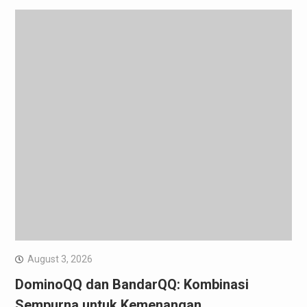
August 3, 2026
DominoQQ dan BandarQQ: Kombinasi
Sempurna untuk Kemenangan