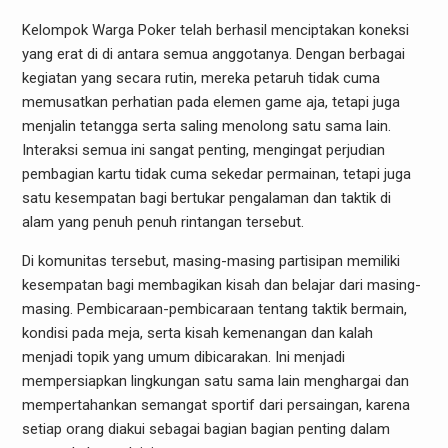
Kelompok Warga Poker telah berhasil menciptakan koneksi
yang erat di di antara semua anggotanya. Dengan berbagai
kegiatan yang secara rutin, mereka petaruh tidak cuma
memusatkan perhatian pada elemen game aja, tetapi juga
menjalin tetangga serta saling menolong satu sama lain.
Interaksi semua ini sangat penting, mengingat perjudian
pembagian kartu tidak cuma sekedar permainan, tetapi juga
satu kesempatan bagi bertukar pengalaman dan taktik di
alam yang penuh penuh rintangan tersebut.
Di komunitas tersebut, masing-masing partisipan memiliki
kesempatan bagi membagikan kisah dan belajar dari masing-
masing. Pembicaraan-pembicaraan tentang taktik bermain,
kondisi pada meja, serta kisah kemenangan dan kalah
menjadi topik yang umum dibicarakan. Ini menjadi
mempersiapkan lingkungan satu sama lain menghargai dan
mempertahankan semangat sportif dari persaingan, karena
setiap orang diakui sebagai bagian bagian penting dalam