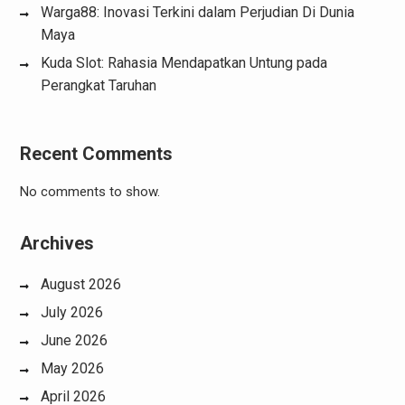
Warga88: Inovasi Terkini dalam Perjudian Di Dunia
Maya
Kuda Slot: Rahasia Mendapatkan Untung pada
Perangkat Taruhan
Recent Comments
No comments to show.
Archives
August 2026
July 2026
June 2026
May 2026
April 2026