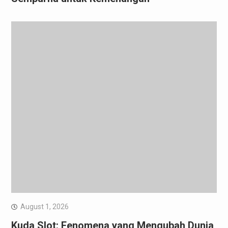
August 1, 2026
Kuda Slot: Fenomena yang Mengubah Dunia