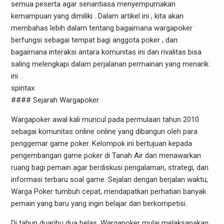
semua peserta agar senantiasa menyempurnakan
kemampuan yang dimiliki . Dalam artikel ini , kita akan
membahas lebih dalam tentang bagaimana wargapoker
berfungsi sebagai tempat bagi anggota poker , dan
bagaimana interaksi antara komunitas ini dan rivalitas bisa
saling melengkapi dalam perjalanan permainan yang menarik
ini .
spintax
#### Sejarah Wargapoker
Wargapoker awal kali muncul pada permulaan tahun 2010
sebagai komunitas online online yang dibangun oleh para
penggemar game poker. Kelompok ini bertujuan kepada
pengembangan game poker di Tanah Air dan menawarkan
ruang bagi pemain agar berdiskusi pengalaman, strategi, dan
informasi terbaru soal game. Sejalan dengan berjalan waktu,
Warga Poker tumbuh cepat, mendapatkan perhatian banyak
pemain yang baru yang ingin belajar dan berkompetisi.
Di tahun duaribu dua belas, Wargapoker mulai melaksanakan