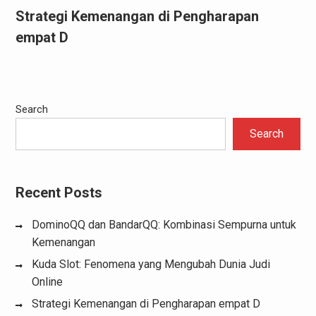
Strategi Kemenangan di Pengharapan
empat D
Search
Search
Recent Posts
DominoQQ dan BandarQQ: Kombinasi Sempurna untuk
Kemenangan
Kuda Slot: Fenomena yang Mengubah Dunia Judi
Online
Strategi Kemenangan di Pengharapan empat D