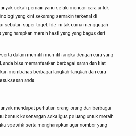
banyak sekali pemain yang selalu mencari cara untuk
logi yang kini sekarang semakin terkenal di
gai sebutan super togel. Ide ini tak cuma menggugah
yang harapkan meraih hasil yang yang bagus dari
serta dalam memilih memilih angka dengan cara yang
, anda bisa memanfaatkan berbagai saran dan kiat
akan membahas berbagai langkah-langkah dan cara
kesuksesan anda.
anyak mendapat perhatian orang-orang dari berbagai
satu bentuk kesenangan sekaligus peluang untuk meraih
ngka spesifik serta mengharapkan agar nombor yang