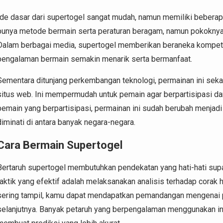
Ide dasar dari supertogel sangat mudah, namun memiliki beberapa 
punya metode bermain serta peraturan beragam, namun pokoknya t
Dalam berbagai media, supertogel memberikan beraneka kompeti
pengalaman bermain semakin menarik serta bermanfaat.
Sementara ditunjang perkembangan teknologi, permainan ini sekar
situs web. Ini mempermudah untuk pemain agar berpartisipasi dar
pemain yang berpartisipasi, permainan ini sudah berubah menjadi
diminati di antara banyak negara-negara.
Cara Bermain Supertogel
Bertaruh supertogel membutuhkan pendekatan yang hati-hati sup
taktik yang efektif adalah melaksanakan analisis terhadap corak 
sering tampil, kamu dapat mendapatkan pemandangan mengenai p
selanjutnya. Banyak petaruh yang berpengalaman menggunakan in