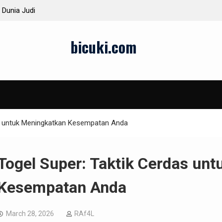
Pengharapan empat D
Warga88: Inovasi Terkini dalam Perju
Maya
bicuki.com
as untuk Meningkatkan Kesempatan Anda
Togel Super: Taktik Cerdas un
Kesempatan Anda
March 28, 2026
RAf4L