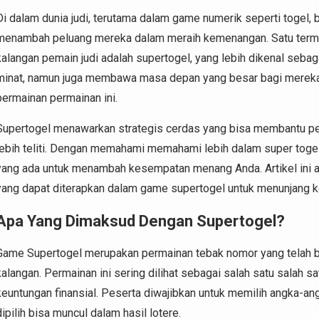
Di dalam dunia judi, terutama dalam game numerik seperti togel, 
menambah peluang mereka dalam meraih kemenangan. Satu termino
kalangan pemain judi adalah supertogel, yang lebih dikenal seba
minat, namun juga membawa masa depan yang besar bagi mereka 
permainan permainan ini.
Supertogel menawarkan strategis cerdas yang bisa membantu pe
lebih teliti. Dengan memahami memahami lebih dalam super togel
yang ada untuk menambah kesempatan menang Anda. Artikel ini 
yang dapat diterapkan dalam game supertogel untuk menunjang 
Apa Yang Dimaksud Dengan Supertogel?
Game Supertogel merupakan permainan tebak nomor yang telah b
kalangan. Permainan ini sering dilihat sebagai salah satu salah 
keuntungan finansial. Peserta diwajibkan untuk memilih angka-a
dipilih bisa muncul dalam hasil lotere.