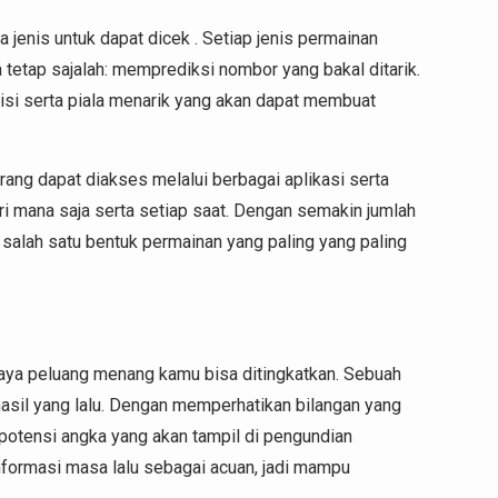
jenis untuk dapat dicek . Setiap jenis permainan
etap sajalah: memprediksi nombor yang bakal ditarik.
si serta piala menarik yang akan dapat membuat
ang dapat diakses melalui berbagai aplikasi serta
i mana saja serta setiap saat. Dengan semakin jumlah
 salah satu bentuk permainan yang paling yang paling
aya peluang menang kamu bisa ditingkatkan. Sebuah
hasil yang lalu. Dengan memperhatikan bilangan yang
otensi angka yang akan tampil di pengundian
formasi masa lalu sebagai acuan, jadi mampu