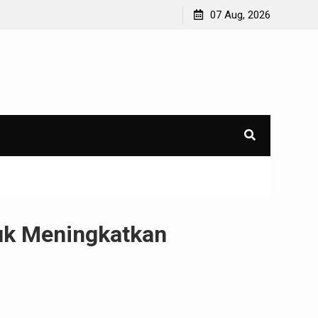
dian Di Dunia
DominoQQ dan BandarQQ: Kombinasi Sempurn
07 Aug, 2026
Kemenangan
tuk Meningkatkan