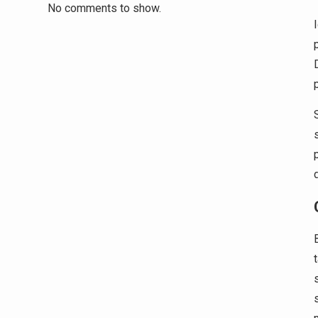
No comments to show.