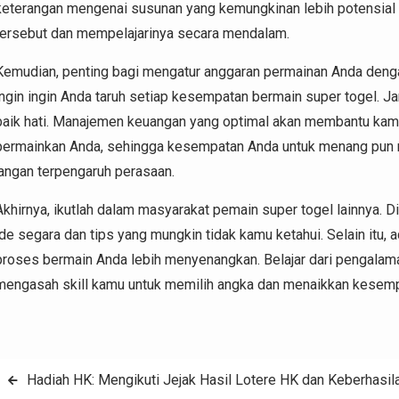
keterangan mengenai susunan yang kemungkinan lebih potensial 
tersebut dan mempelajarinya secara mendalam.
Kemudian, penting bagi mengatur anggaran permainan Anda denga
ingin ingin Anda taruh setiap kesempatan bermain super togel. J
baik hati. Manajemen keuangan yang optimal akan membantu kam
permainkan Anda, sehingga kesempatan Anda untuk menang pun na
jangan terpengaruh perasaan.
Akhirnya, ikutlah dalam masyarakat pemain super togel lainnya
ide segara dan tips yang mungkin tidak kamu ketahui. Selain itu, 
proses bermain Anda lebih menyenangkan. Belajar dari pengalam
mengasah skill kamu untuk memilih angka dan menaikkan kesemp
Post
Hadiah HK: Mengikuti Jejak Hasil Lotere HK dan Keberhasil