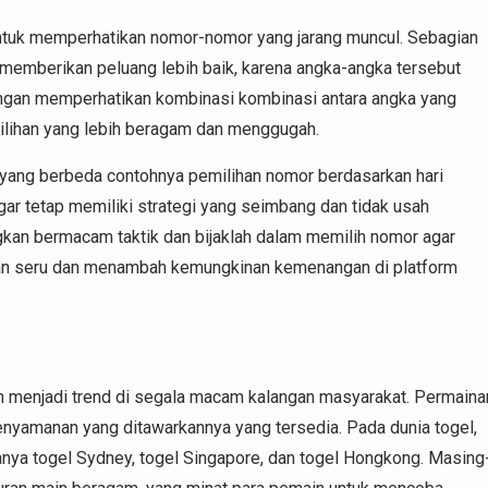
a untuk memperhatikan nomor-nomor yang jarang muncul. Sebagian
 memberikan peluang lebih baik, karena angka-angka tersebut
ngan memperhatikan kombinasi kombinasi antara angka yang
pilihan yang lebih beragam dan menggugah.
yang berbeda contohnya pemilihan nomor berdasarkan hari
 agar tetap memiliki strategi yang seimbang dan tidak usah
an bermacam taktik dan bijaklah dalam memilih nomor agar
 dan seru dan menambah kemungkinan kemenangan di platform
h menjadi trend di segala macam kalangan masyarakat. Permaina
nyamanan yang ditawarkannya yang tersedia. Pada dunia togel,
ranya togel Sydney, togel Singapore, dan togel Hongkong. Masing