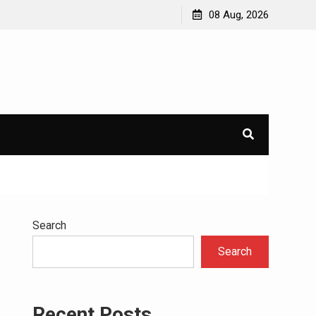
ia
DominoQQ dan BandarQQ: Kombinasi Sempurna untuk
08 Aug, 2026
Kemenangan
Search
Search
Recent Posts