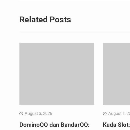
navigation
Related Posts
August 3, 2026
August 1, 2
DominoQQ dan BandarQQ:
Kuda Slot