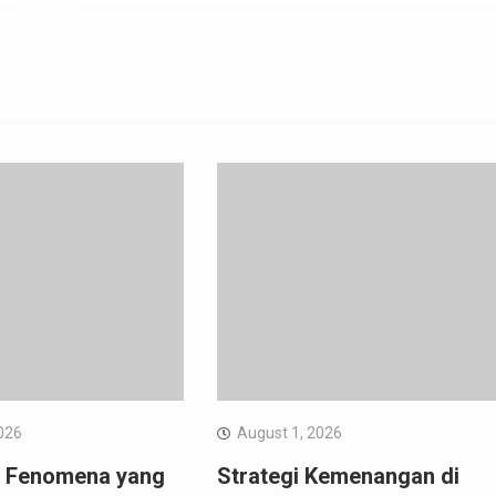
026
August 1, 2026
: Fenomena yang
Strategi Kemenangan di