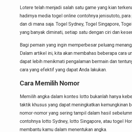
Lotere telah menjadi salah satu game yang kian terkenal
hadirnya media togel online contohnya jenisutoto, par
dan di mana saja. Togel Sydney, Togel Singapore, Tog
yang banyak diminati, setiap satu dengan ciri dan ke
Bagi pemain yang ingin memperbesar peluang menang, 
Dalam artikel ini, kita akan membahas beberapa cara 
dapat lebih menikmati pengalaman bermain dan tentuny
cara yang efektif yang dapat Anda lakukan.
Cara Memilih Nomor
Memilih angka dalam kontes lotto bukanlah hanya keb
taktik khusus yang dapat meningkatkan kemungkinan be
nomor-nomor yang sering tampil dalam hasil sebelumny
contohnya lotto Sydney, lotto Singapore, atau togel 
membantu kamu dalam menentukan angka.