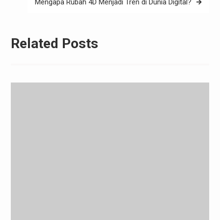
Mengapa Rubah 4D Menjadi Tren di Dunia Digital?
Related Posts