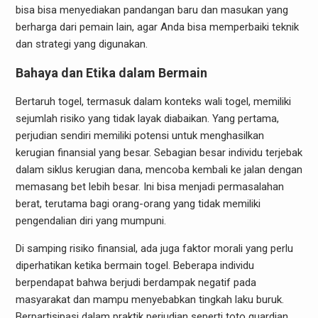
bisa bisa menyediakan pandangan baru dan masukan yang
berharga dari pemain lain, agar Anda bisa memperbaiki teknik
dan strategi yang digunakan.
Bahaya dan Etika dalam Bermain
Bertaruh togel, termasuk dalam konteks wali togel, memiliki
sejumlah risiko yang tidak layak diabaikan. Yang pertama,
perjudian sendiri memiliki potensi untuk menghasilkan
kerugian finansial yang besar. Sebagian besar individu terjebak
dalam siklus kerugian dana, mencoba kembali ke jalan dengan
memasang bet lebih besar. Ini bisa menjadi permasalahan
berat, terutama bagi orang-orang yang tidak memiliki
pengendalian diri yang mumpuni.
Di samping risiko finansial, ada juga faktor morali yang perlu
diperhatikan ketika bermain togel. Beberapa individu
berpendapat bahwa berjudi berdampak negatif pada
masyarakat dan mampu menyebabkan tingkah laku buruk.
Berpartisipasi dalam praktik perjudian seperti toto guardian