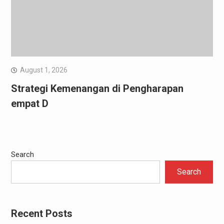
August 1, 2026
Strategi Kemenangan di Pengharapan
empat D
Search
Search
Recent Posts