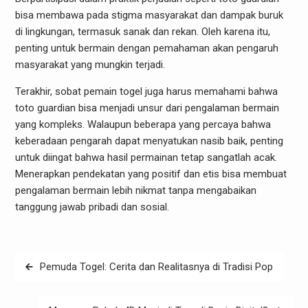
bisa membawa pada stigma masyarakat dan dampak buruk
di lingkungan, termasuk sanak dan rekan. Oleh karena itu,
penting untuk bermain dengan pemahaman akan pengaruh
masyarakat yang mungkin terjadi.
Terakhir, sobat pemain togel juga harus memahami bahwa
toto guardian bisa menjadi unsur dari pengalaman bermain
yang kompleks. Walaupun beberapa yang percaya bahwa
keberadaan pengarah dapat menyatukan nasib baik, penting
untuk diingat bahwa hasil permainan tetap sangatlah acak.
Menerapkan pendekatan yang positif dan etis bisa membuat
pengalaman bermain lebih nikmat tanpa mengabaikan
tanggung jawab pribadi dan sosial.
Post
Pemuda Togel: Cerita dan Realitasnya di Tradisi Pop
navigation