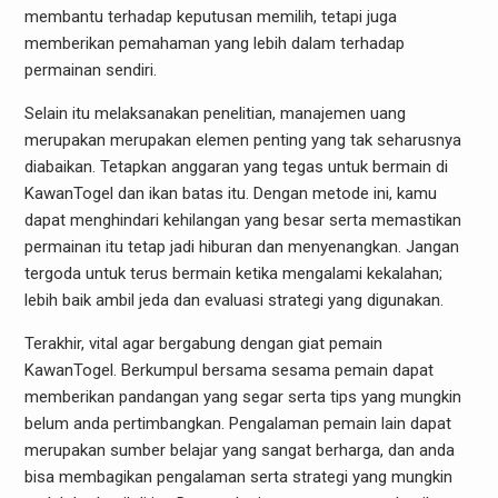
membantu terhadap keputusan memilih, tetapi juga
memberikan pemahaman yang lebih dalam terhadap
permainan sendiri.
Selain itu melaksanakan penelitian, manajemen uang
merupakan merupakan elemen penting yang tak seharusnya
diabaikan. Tetapkan anggaran yang tegas untuk bermain di
KawanTogel dan ikan batas itu. Dengan metode ini, kamu
dapat menghindari kehilangan yang besar serta memastikan
permainan itu tetap jadi hiburan dan menyenangkan. Jangan
tergoda untuk terus bermain ketika mengalami kekalahan;
lebih baik ambil jeda dan evaluasi strategi yang digunakan.
Terakhir, vital agar bergabung dengan giat pemain
KawanTogel. Berkumpul bersama sesama pemain dapat
memberikan pandangan yang segar serta tips yang mungkin
belum anda pertimbangkan. Pengalaman pemain lain dapat
merupakan sumber belajar yang sangat berharga, dan anda
bisa membagikan pengalaman serta strategi yang mungkin