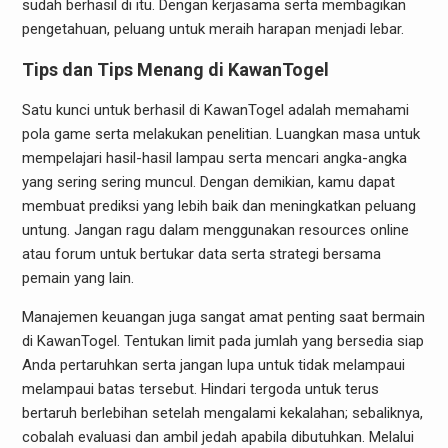
sudah berhasil di itu. Dengan kerjasama serta membagikan
pengetahuan, peluang untuk meraih harapan menjadi lebar.
Tips dan Tips Menang di KawanTogel
Satu kunci untuk berhasil di KawanTogel adalah memahami
pola game serta melakukan penelitian. Luangkan masa untuk
mempelajari hasil-hasil lampau serta mencari angka-angka
yang sering sering muncul. Dengan demikian, kamu dapat
membuat prediksi yang lebih baik dan meningkatkan peluang
untung. Jangan ragu dalam menggunakan resources online
atau forum untuk bertukar data serta strategi bersama
pemain yang lain.
Manajemen keuangan juga sangat amat penting saat bermain
di KawanTogel. Tentukan limit pada jumlah yang bersedia siap
Anda pertaruhkan serta jangan lupa untuk tidak melampaui
melampaui batas tersebut. Hindari tergoda untuk terus
bertaruh berlebihan setelah mengalami kekalahan; sebaliknya,
cobalah evaluasi dan ambil jedah apabila dibutuhkan. Melalui