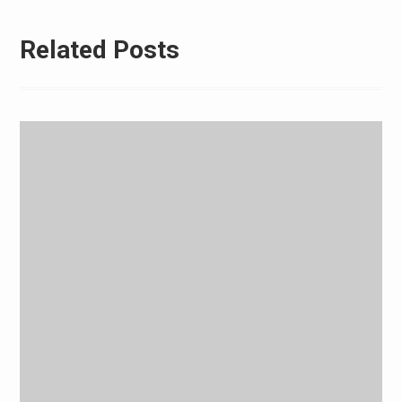
Related Posts