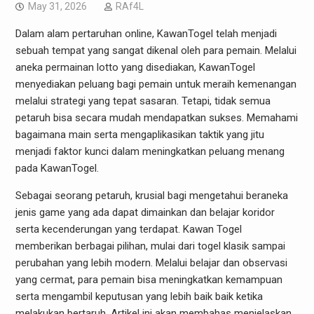
May 31, 2026
RAf4L
Dalam alam pertaruhan online, KawanTogel telah menjadi
sebuah tempat yang sangat dikenal oleh para pemain. Melalui
aneka permainan lotto yang disediakan, KawanTogel
menyediakan peluang bagi pemain untuk meraih kemenangan
melalui strategi yang tepat sasaran. Tetapi, tidak semua
petaruh bisa secara mudah mendapatkan sukses. Memahami
bagaimana main serta mengaplikasikan taktik yang jitu
menjadi faktor kunci dalam meningkatkan peluang menang
pada KawanTogel.
Sebagai seorang petaruh, krusial bagi mengetahui beraneka
jenis game yang ada dapat dimainkan dan belajar koridor
serta kecenderungan yang terdapat. Kawan Togel
memberikan berbagai pilihan, mulai dari togel klasik sampai
perubahan yang lebih modern. Melalui belajar dan observasi
yang cermat, para pemain bisa meningkatkan kemampuan
serta mengambil keputusan yang lebih baik baik ketika
melakukan bertaruh. Artikel ini akan membahas menjelaskan