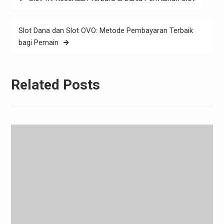
navigation
Slot Dana dan Slot OVO: Metode Pembayaran Terbaik
bagi Pemain
Related Posts