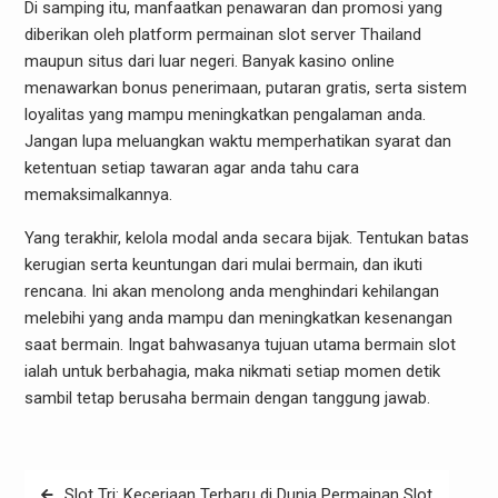
Di samping itu, manfaatkan penawaran dan promosi yang
diberikan oleh platform permainan slot server Thailand
maupun situs dari luar negeri. Banyak kasino online
menawarkan bonus penerimaan, putaran gratis, serta sistem
loyalitas yang mampu meningkatkan pengalaman anda.
Jangan lupa meluangkan waktu memperhatikan syarat dan
ketentuan setiap tawaran agar anda tahu cara
memaksimalkannya.
Yang terakhir, kelola modal anda secara bijak. Tentukan batas
kerugian serta keuntungan dari mulai bermain, dan ikuti
rencana. Ini akan menolong anda menghindari kehilangan
melebihi yang anda mampu dan meningkatkan kesenangan
saat bermain. Ingat bahwasanya tujuan utama bermain slot
ialah untuk berbahagia, maka nikmati setiap momen detik
sambil tetap berusaha bermain dengan tanggung jawab.
Post
Slot Tri: Keceriaan Terbaru di Dunia Permainan Slot