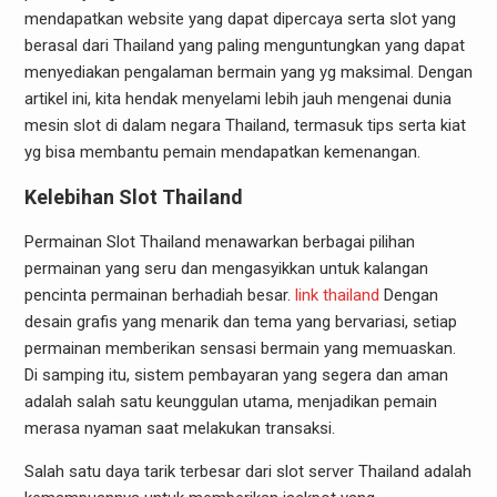
mendapatkan website yang dapat dipercaya serta slot yang
berasal dari Thailand yang paling menguntungkan yang dapat
menyediakan pengalaman bermain yang yg maksimal. Dengan
artikel ini, kita hendak menyelami lebih jauh mengenai dunia
mesin slot di dalam negara Thailand, termasuk tips serta kiat
yg bisa membantu pemain mendapatkan kemenangan.
Kelebihan Slot Thailand
Permainan Slot Thailand menawarkan berbagai pilihan
permainan yang seru dan mengasyikkan untuk kalangan
pencinta permainan berhadiah besar.
link thailand
Dengan
desain grafis yang menarik dan tema yang bervariasi, setiap
permainan memberikan sensasi bermain yang memuaskan.
Di samping itu, sistem pembayaran yang segera dan aman
adalah salah satu keunggulan utama, menjadikan pemain
merasa nyaman saat melakukan transaksi.
Salah satu daya tarik terbesar dari slot server Thailand adalah