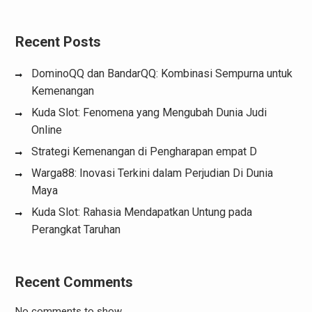
Recent Posts
DominoQQ dan BandarQQ: Kombinasi Sempurna untuk
Kemenangan
Kuda Slot: Fenomena yang Mengubah Dunia Judi
Online
Strategi Kemenangan di Pengharapan empat D
Warga88: Inovasi Terkini dalam Perjudian Di Dunia
Maya
Kuda Slot: Rahasia Mendapatkan Untung pada
Perangkat Taruhan
Recent Comments
No comments to show.