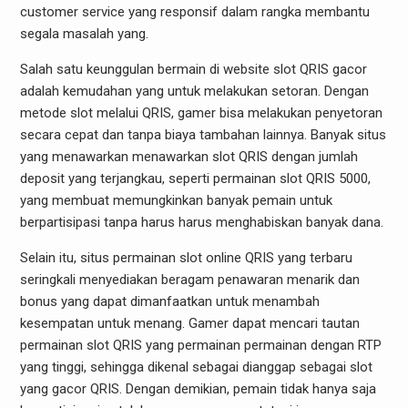
customer service yang responsif dalam rangka membantu
segala masalah yang.
Salah satu keunggulan bermain di website slot QRIS gacor
adalah kemudahan yang untuk melakukan setoran. Dengan
metode slot melalui QRIS, gamer bisa melakukan penyetoran
secara cepat dan tanpa biaya tambahan lainnya. Banyak situs
yang menawarkan menawarkan slot QRIS dengan jumlah
deposit yang terjangkau, seperti permainan slot QRIS 5000,
yang membuat memungkinkan banyak pemain untuk
berpartisipasi tanpa harus harus menghabiskan banyak dana.
Selain itu, situs permainan slot online QRIS yang terbaru
seringkali menyediakan beragam penawaran menarik dan
bonus yang dapat dimanfaatkan untuk menambah
kesempatan untuk menang. Gamer dapat mencari tautan
permainan slot QRIS yang permainan permainan dengan RTP
yang tinggi, sehingga dikenal sebagai dianggap sebagai slot
yang gacor QRIS. Dengan demikian, pemain tidak hanya saja