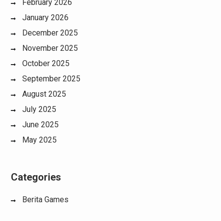
February 2026
January 2026
December 2025
November 2025
October 2025
September 2025
August 2025
July 2025
June 2025
May 2025
Categories
Berita Games