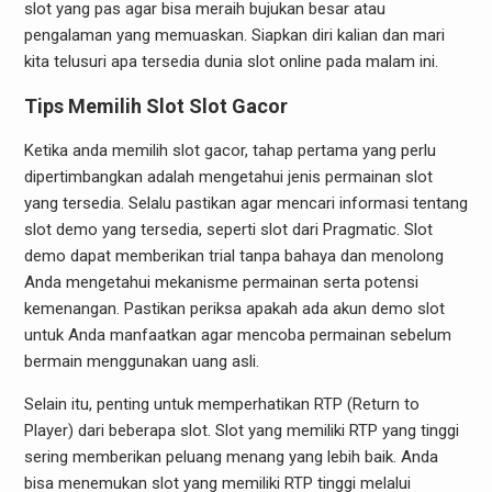
slot yang pas agar bisa meraih bujukan besar atau
pengalaman yang memuaskan. Siapkan diri kalian dan mari
kita telusuri apa tersedia dunia slot online pada malam ini.
Tips Memilih Slot Slot Gacor
Ketika anda memilih slot gacor, tahap pertama yang perlu
dipertimbangkan adalah mengetahui jenis permainan slot
yang tersedia. Selalu pastikan agar mencari informasi tentang
slot demo yang tersedia, seperti slot dari Pragmatic. Slot
demo dapat memberikan trial tanpa bahaya dan menolong
Anda mengetahui mekanisme permainan serta potensi
kemenangan. Pastikan periksa apakah ada akun demo slot
untuk Anda manfaatkan agar mencoba permainan sebelum
bermain menggunakan uang asli.
Selain itu, penting untuk memperhatikan RTP (Return to
Player) dari beberapa slot. Slot yang memiliki RTP yang tinggi
sering memberikan peluang menang yang lebih baik. Anda
bisa menemukan slot yang memiliki RTP tinggi melalui