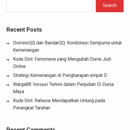
Search
Recent Posts
DominoQQ dan BandarQQ: Kombinasi Sempurna untuk
Kemenangan
Kuda Slot: Fenomena yang Mengubah Dunia Judi
Online
Strategi Kemenangan di Pengharapan empat D
Warga88: Inovasi Terkini dalam Perjudian Di Dunia
Maya
Kuda Slot: Rahasia Mendapatkan Untung pada
Perangkat Taruhan
Recent Comments