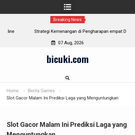
Breaking News
e
Strategi Kemenangan di Pengharapan empat D
07 Aug, 2026
Skip
bicuki.com
to
content
Home
Berita Games
Slot Gacor Malam Ini Prediksi Laga yang Menguntungkan
Slot Gacor Malam Ini Prediksi Laga yang
Menguntungkan