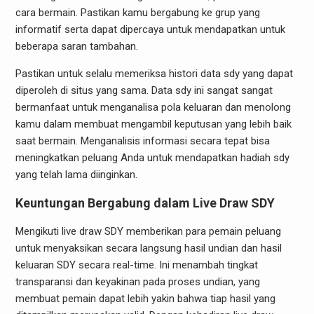
cara bermain. Pastikan kamu bergabung ke grup yang
informatif serta dapat dipercaya untuk mendapatkan untuk
beberapa saran tambahan.
Pastikan untuk selalu memeriksa histori data sdy yang dapat
diperoleh di situs yang sama. Data sdy ini sangat sangat
bermanfaat untuk menganalisa pola keluaran dan menolong
kamu dalam membuat mengambil keputusan yang lebih baik
saat bermain. Menganalisis informasi secara tepat bisa
meningkatkan peluang Anda untuk mendapatkan hadiah sdy
yang telah lama diinginkan.
Keuntungan Bergabung dalam Live Draw SDY
Mengikuti live draw SDY memberikan para pemain peluang
untuk menyaksikan secara langsung hasil undian dan hasil
keluaran SDY secara real-time. Ini menambah tingkat
transparansi dan keyakinan pada proses undian, yang
membuat pemain dapat lebih yakin bahwa tiap hasil yang