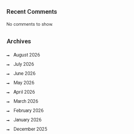
Recent Comments
No comments to show.
Archives
August 2026
July 2026
June 2026
May 2026
April 2026
March 2026
February 2026
January 2026
December 2025