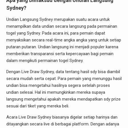
Apa yang Dimaksud dengan Undian Langsung
Sydney?
Undian Langsung Sydney merupakan suatu acara untuk
menampilkan data undian secara langsung pada permainan
togel yang Sydney. Pada acara ini, para pemain dapat
menyaksikan secara real-time angka angka yang untuk setiap
putaran putaran. Undian langsung ini menjadi populer karena
memberikan transparansi serta kepercayaan bagi pemain
dalam mengikuti permainan togel Sydney.
Dengan Live Draw Sydney, data tentang hasil sdy bisa diambil
secara mudah serta cepat. Para pemain yang menunggu hasil
undian bisa mengetahui hasilnya segera setelah proses
undian selesai. Hal ini memungkinkan mereka supaya
langsung mengetahui apakah mereka mendapatkan sdy prize
sesuai dari tiket yang mereka beli.
Acara Live Draw Sydney biasanya digelar setiap harinya dan
ditayangkan secara live di berbagai platform. Dengan adanya