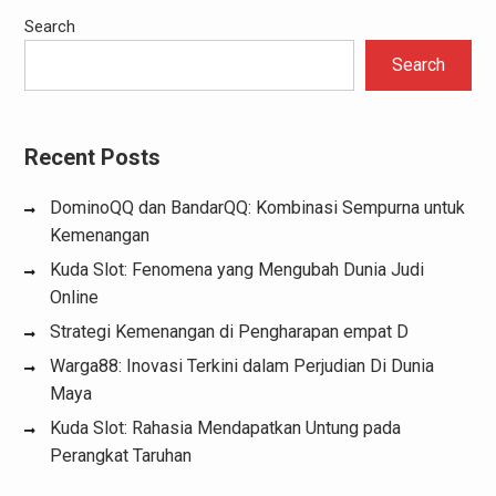
Search
Search
Recent Posts
DominoQQ dan BandarQQ: Kombinasi Sempurna untuk
Kemenangan
Kuda Slot: Fenomena yang Mengubah Dunia Judi
Online
Strategi Kemenangan di Pengharapan empat D
Warga88: Inovasi Terkini dalam Perjudian Di Dunia
Maya
Kuda Slot: Rahasia Mendapatkan Untung pada
Perangkat Taruhan