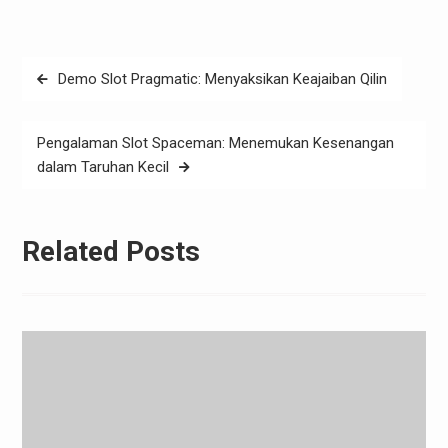
Post
Demo Slot Pragmatic: Menyaksikan Keajaiban Qilin
navigation
Pengalaman Slot Spaceman: Menemukan Kesenangan
dalam Taruhan Kecil
Related Posts