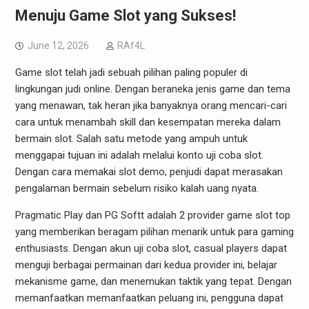
Menuju Game Slot yang Sukses!
June 12, 2026
RAf4L
Game slot telah jadi sebuah pilihan paling populer di
lingkungan judi online. Dengan beraneka jenis game dan tema
yang menawan, tak heran jika banyaknya orang mencari-cari
cara untuk menambah skill dan kesempatan mereka dalam
bermain slot. Salah satu metode yang ampuh untuk
menggapai tujuan ini adalah melalui konto uji coba slot.
Dengan cara memakai slot demo, penjudi dapat merasakan
pengalaman bermain sebelum risiko kalah uang nyata.
Pragmatic Play dan PG Softt adalah 2 provider game slot top
yang memberikan beragam pilihan menarik untuk para gaming
enthusiasts. Dengan akun uji coba slot, casual players dapat
menguji berbagai permainan dari kedua provider ini, belajar
mekanisme game, dan menemukan taktik yang tepat. Dengan
memanfaatkan memanfaatkan peluang ini, pengguna dapat