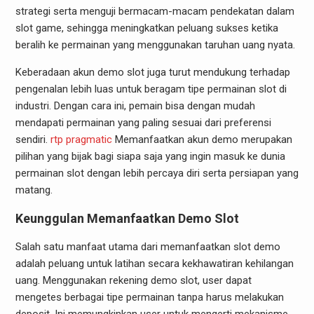
strategi serta menguji bermacam-macam pendekatan dalam
slot game, sehingga meningkatkan peluang sukses ketika
beralih ke permainan yang menggunakan taruhan uang nyata.
Keberadaan akun demo slot juga turut mendukung terhadap
pengenalan lebih luas untuk beragam tipe permainan slot di
industri. Dengan cara ini, pemain bisa dengan mudah
mendapati permainan yang paling sesuai dari preferensi
sendiri.
rtp pragmatic
Memanfaatkan akun demo merupakan
pilihan yang bijak bagi siapa saja yang ingin masuk ke dunia
permainan slot dengan lebih percaya diri serta persiapan yang
matang.
Keunggulan Memanfaatkan Demo Slot
Salah satu manfaat utama dari memanfaatkan slot demo
adalah peluang untuk latihan secara kekhawatiran kehilangan
uang. Menggunakan rekening demo slot, user dapat
mengetes berbagai tipe permainan tanpa harus melakukan