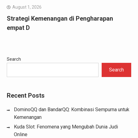
August 1, 2026
Strategi Kemenangan di Pengharapan
empat D
Search
Search
Recent Posts
DominoQQ dan BandarQQ: Kombinasi Sempurna untuk
Kemenangan
Kuda Slot: Fenomena yang Mengubah Dunia Judi
Online