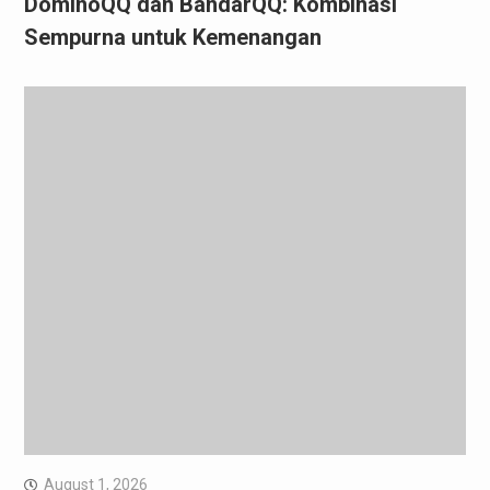
DominoQQ dan BandarQQ: Kombinasi
Sempurna untuk Kemenangan
August 1, 2026