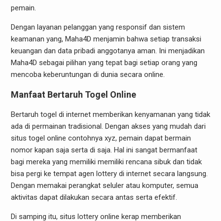
pemain.
Dengan layanan pelanggan yang responsif dan sistem
keamanan yang, Maha4D menjamin bahwa setiap transaksi
keuangan dan data pribadi anggotanya aman. Ini menjadikan
Maha4D sebagai pilihan yang tepat bagi setiap orang yang
mencoba keberuntungan di dunia secara online.
Manfaat Bertaruh Togel Online
Bertaruh togel di internet memberikan kenyamanan yang tidak
ada di permainan tradisional. Dengan akses yang mudah dari
situs togel online contohnya xyz, pemain dapat bermain
nomor kapan saja serta di saja. Hal ini sangat bermanfaat
bagi mereka yang memiliki memiliki rencana sibuk dan tidak
bisa pergi ke tempat agen lottery di internet secara langsung.
Dengan memakai perangkat seluler atau komputer, semua
aktivitas dapat dilakukan secara antas serta efektif.
Di samping itu, situs lottery online kerap memberikan