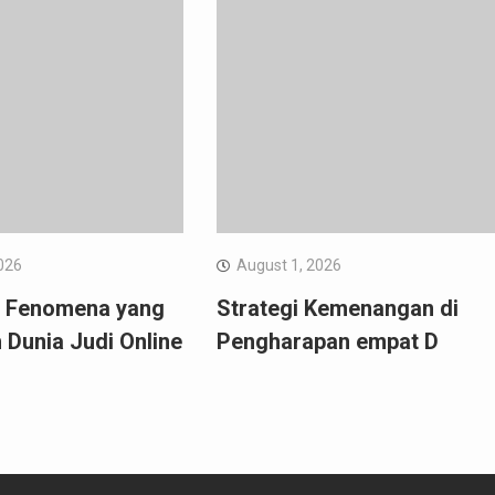
026
August 1, 2026
: Fenomena yang
Strategi Kemenangan di
Dunia Judi Online
Pengharapan empat D