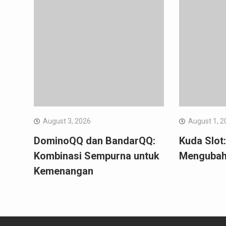
August 3, 2026
August 1, 2
DominoQQ dan BandarQQ:
Kuda Slot
Kombinasi Sempurna untuk
Mengubah 
Kemenangan