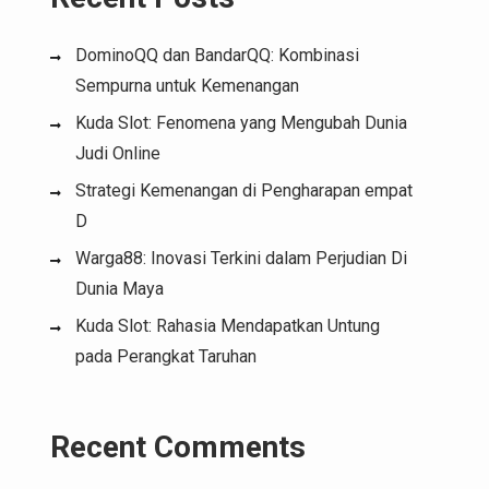
DominoQQ dan BandarQQ: Kombinasi
Sempurna untuk Kemenangan
Kuda Slot: Fenomena yang Mengubah Dunia
Judi Online
Strategi Kemenangan di Pengharapan empat
D
Warga88: Inovasi Terkini dalam Perjudian Di
Dunia Maya
Kuda Slot: Rahasia Mendapatkan Untung
pada Perangkat Taruhan
Recent Comments