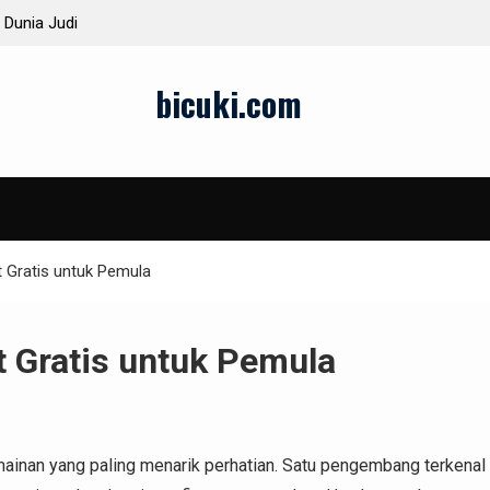
 empat D
Warga88: Inovasi Terkini dalam Perjudian Di Dun
Maya
bicuki.com
t Gratis untuk Pemula
t Gratis untuk Pemula
rmainan yang paling menarik perhatian. Satu pengembang terkenal