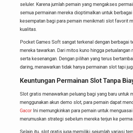
seluler. Karena jumlah pemain yang mengakses permai
semua permainan mereka dioptimalkan untuk berbagai d
kesempatan bagi para pemain menikmati slot favorit m
kualitas.
Pocket Games Soft sangat terkenal dengan berbagai tem
mereka tawarkan. Dari mitos kuno hingga petualangan
serta kesenangan. Dengan pilihan yang terus bertamba
daring, menawarkan tidak hanya permainan slot tapi 
Keuntungan Permainan Slot Tanpa Bia
Slot gratis menawarkan peluang bagi yang baru untu
menggunakan akun demo slot, para pemain dapat mencob
Gacor
Ini memungkinkan para pemain untuk menguasai st
merumuskan strategi sebelum mereka terjun ke perma
Selain itu, slot gratis juga memiliki sejumlah variasi