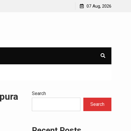
ia
DominoQQ dan BandarQQ: Kombinasi Sempurna untuk
07 Aug, 2026
Kemenangan
Search
pura
Search
Recent Posts