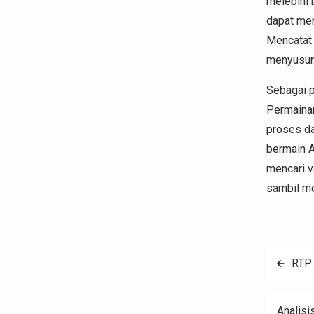
melebihi 
dapat me
Mencatat 
menyusun 
Sebagai p
Permainan
proses d
bermain A
mencari v
sambil m
Post
RTP 
navig
Analisi