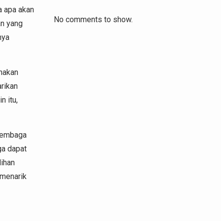
a apa akan
No comments to show.
an yang
nya
nakan
rikan
 itu,
 lembaga
ga dapat
ihan
 menarik