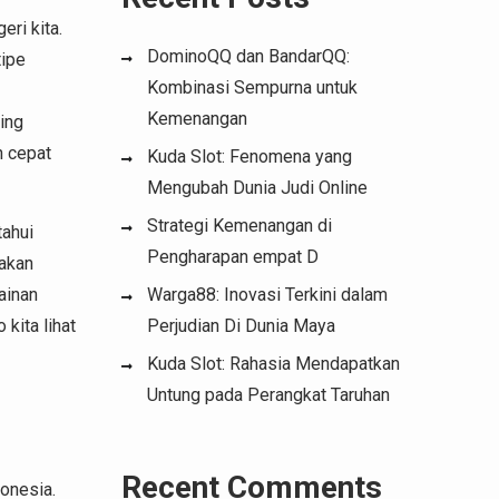
ri kita.
DominoQQ dan BandarQQ:
tipe
Kombinasi Sempurna untuk
Kemenangan
ing
n cepat
Kuda Slot: Fenomena yang
Mengubah Dunia Judi Online
Strategi Kemenangan di
tahui
Pengharapan empat D
 akan
ainan
Warga88: Inovasi Terkini dalam
kita lihat
Perjudian Di Dunia Maya
Kuda Slot: Rahasia Mendapatkan
Untung pada Perangkat Taruhan
Recent Comments
donesia.