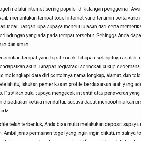
ogel melalui internet sering populer di kalangan penggemar. Awa
ajib menentukan tempat togel internet yang terjamin serta yang 
n legal. Jangan lupa supaya meneliti ulasan dari serta memerik
rlindungan yang ada pada tempat tersebut. Sehingga Anda dapa
man dan aman.
nemukan tempat yang tepat cocok, tahapan selanjutnya adalah 
ndapatkan akun. Tahapan registrasi seringkali cukup sederhana
s melengkapi data diri contohnya nama lengkap, alamat, dan tel
etelah itu, lakukan pemeriksaan profile berdasarkan arah yang ad
us. Pastikan pula supaya mengecek insentif atau penawaran yang
n disediakan ketika mendaftar, supaya dapat mengoptimalkan p
nda.
ofile telah terbentuk, Anda bisa mulai melakukan deposit supaya
. Ambil jenis permainan togel yang ingin ingin diikuti, misalnya t