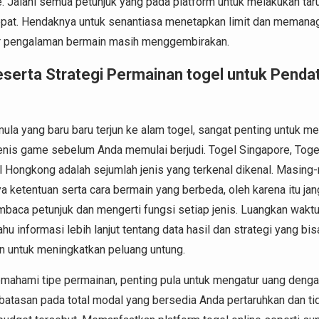
. Jalani semua petunjuk yang pada platform untuk melakukan tar
pat. Hendaknya untuk senantiasa menetapkan limit dan memana
r pengalaman bermain masih menggembirakan.
eserta Strategi Permainan togel untuk Penda
ula yang baru baru terjun ke alam togel, sangat penting untuk m
jenis game sebelum Anda memulai berjudi. Togel Singapore, Toge
l Hongkong adalah sejumlah jenis yang terkenal dikenal. Masing
ya ketentuan serta cara bermain yang berbeda, oleh karena itu jan
baca petunjuk dan mengerti fungsi setiap jenis. Luangkan waktu
hu informasi lebih lanjut tentang data hasil dan strategi yang bis
n untuk meningkatkan peluang untung.
mahami tipe permainan, penting pula untuk mengatur uang dengan
batasan pada total modal yang bersedia Anda pertaruhkan dan ti