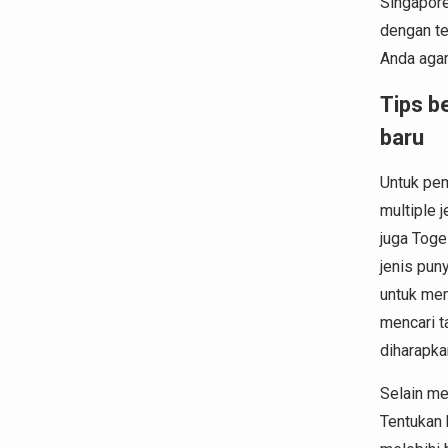
Singapore
dengan te
Anda aga
Tips b
baru
Untuk pem
multiple 
juga Toge
jenis pun
untuk mem
mencari ta
diharapka
Selain me
Tentukan 