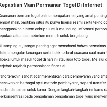
Kepastian Main Permainan Togel Di Internet
Keamanan bermain togel online merupakan hal yang amat penting 
tempat main, pastikan situs itu punya lisensi resmi serta tekno
menggunakan sistem enkripsi untuk melindungi informasi person
reputasi situs saat sebelum memilih untuk bergabung.
Di samping itu, sangat penting agar memahami bahwa permainan to
dalam mengatur keuangan serta tidak terlarut suasana saat main.
dipakai untuk masuk togel di hari ini atau juga toto togel. Melalu
terjebak terjebak permasalahan finansial.
Yang terakhir, sangat agar menentukan cara pembayaran yang ama
menawarkan berbagai opsi metode pembayaran, seperti transfer ba
mudah dan aman untuk kamu. Dengan langkah-langkah ini, kamu d
berkonsentrasi pada pengalaman pengalaman togel yang menyen