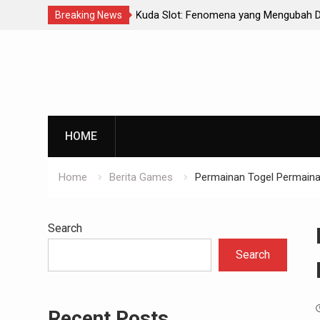
 Mengubah Dunia Judi
Strategi Kemenangan di Pengharapan
Breaking News
Skip
to
content
HOME
Home
Berita Games
Permainan Togel Permaina
Search
Search
Recent Posts