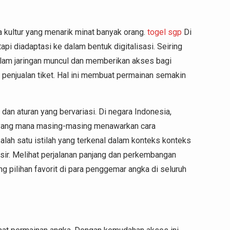
 kultur yang menarik minat banyak orang.
togel sgp
Di
api diadaptasi ke dalam bentuk digitalisasi. Seiring
alam jaringan muncul dan memberikan akses bagi
t penjualan tiket. Hal ini membuat permainan semakin
an aturan yang bervariasi. Di negara Indonesia,
D, yang mana masing-masing menawarkan cara
lah satu istilah yang terkenal dalam konteks konteks
isir. Melihat perjalanan panjang dan perkembangan
g pilihan favorit di para penggemar angka di seluruh