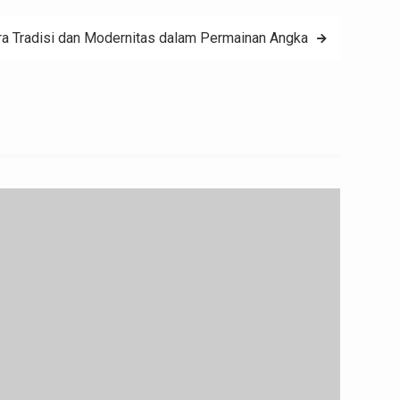
ara Tradisi dan Modernitas dalam Permainan Angka