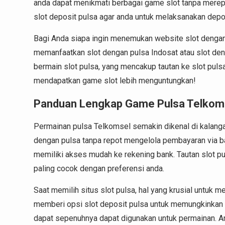
anda dapat menikmati berbagai game slot tanpa merepo
slot deposit pulsa agar anda untuk melaksanakan dep
Bagi Anda siapa ingin menemukan website slot dengan 
memanfaatkan slot dengan pulsa Indosat atau slot den
bermain slot pulsa, yang mencakup tautan ke slot puls
mendapatkan game slot lebih menguntungkan!
Panduan Lengkap Game Pulsa Telkom
Permainan pulsa Telkomsel semakin dikenal di kalang
dengan pulsa tanpa repot mengelola pembayaran via ban
memiliki akses mudah ke rekening bank. Tautan slot p
paling cocok dengan preferensi anda.
Saat memilih situs slot pulsa, hal yang krusial untu
memberi opsi slot deposit pulsa untuk memungkinkan a
dapat sepenuhnya dapat digunakan untuk permainan. And