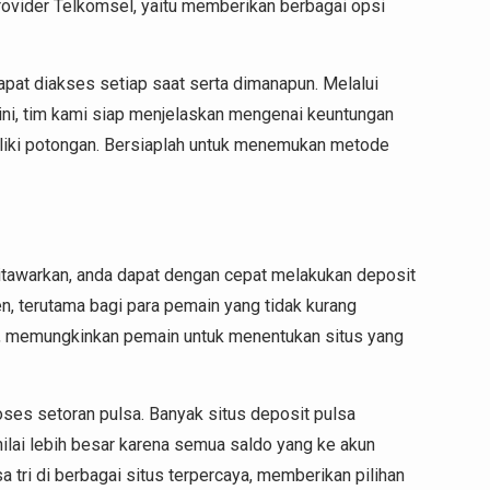
rovider Telkomsel, yaitu memberikan berbagai opsi
pat diakses setiap saat serta dimanapun. Melalui
ini, tim kami siap menjelaskan mengenai keuntungan
miliki potongan. Bersiaplah untuk menemukan metode
itawarkan, anda dapat dengan cepat melakukan deposit
n, terutama bagi para pemain yang tidak kurang
an, memungkinkan pemain untuk menentukan situs yang
ses setoran pulsa. Banyak situs deposit pulsa
ilai lebih besar karena semua saldo yang ke akun
 tri di berbagai situs terpercaya, memberikan pilihan