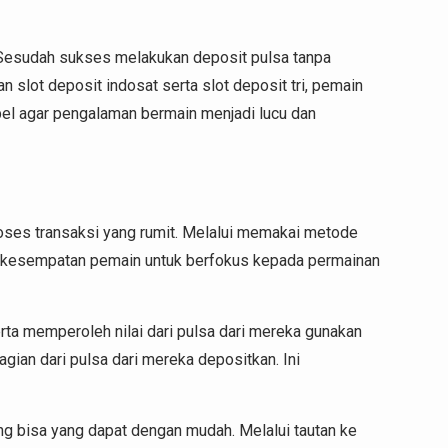
n. Sesudah sukses melakukan deposit pulsa tanpa
slot deposit indosat serta slot deposit tri, pemain
bel agar pengalaman bermain menjadi lucu dan
oses transaksi yang rumit. Melalui memakai metode
ri kesempatan pemain untuk berfokus kepada permainan
erta memperoleh nilai dari pulsa dari mereka gunakan
ian dari pulsa dari mereka depositkan. Ini
g bisa yang dapat dengan mudah. Melalui tautan ke