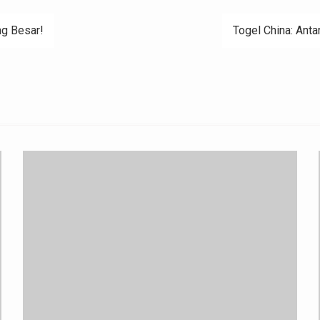
g Besar!
Togel China: Ant