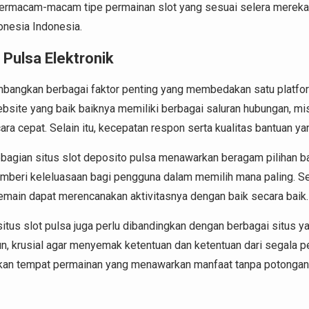
bermacam-macam tipe permainan slot yang sesuai selera mereka.
onesia Indonesia.
Pulsa Elektronik
imbangkan berbagai faktor penting yang membedakan satu platfor
bsite yang baik baiknya memiliki berbagai saluran hubungan, mis
a cepat. Selain itu, kecepatan respon serta kualitas bantuan 
Sebagian situs slot deposito pulsa menawarkan beragam pilihan ba
beri keleluasaan bagi pengguna dalam memilih mana paling. Sel
 pemain dapat merencanakan aktivitasnya dengan baik secara baik.
h situs slot pulsa juga perlu dibandingkan dengan berbagai situs
, krusial agar menyemak ketentuan dan ketentuan dari segala p
ukan tempat permainan yang menawarkan manfaat tanpa potongan