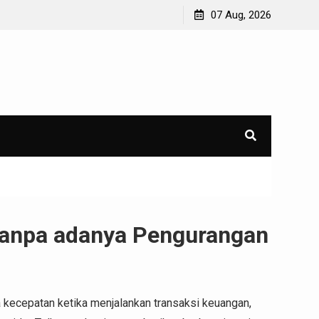
alam Perjudian Di Dunia
DominoQQ dan BandarQQ: Kombinas
07 Aug, 2026
Kemenangan
Tanpa adanya Pengurangan
a kecepatan ketika menjalankan transaksi keuangan,