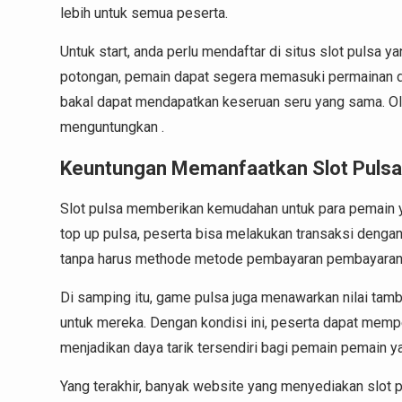
lebih untuk semua peserta.
Untuk start, anda perlu mendaftar di situs slot pulsa
potongan, pemain dapat segera memasuki permainan dan
bakal dapat mendapatkan keseruan seru yang sama. Ole
menguntungkan .
Keuntungan Memanfaatkan Slot Pulsa
Slot pulsa memberikan kemudahan untuk para pemain y
top up pulsa, peserta bisa melakukan transaksi deng
tanpa harus methode metode pembayaran pembayaran 
Di samping itu, game pulsa juga menawarkan nilai tamba
untuk mereka. Dengan kondisi ini, peserta dapat memp
menjadikan daya tarik tersendiri bagi pemain pemain ya
Yang terakhir, banyak website yang menyediakan slot 