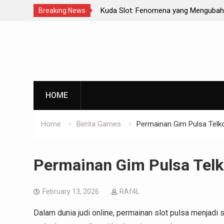
Slot: Fenomena yang Mengubah Dunia Judi
Strategi Kemen
Breaking News
e
Skip
to
content
HOME
Home
Berita Games
Permainan Gim Pulsa Telk
Permainan Gim Pulsa Tel
February 13, 2026
RAf4L
Dalam dunia judi online, permainan slot pulsa menjadi