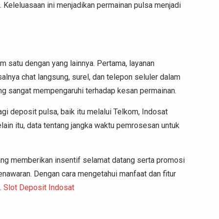
 Keleluasaan ini menjadikan permainan pulsa menjadi
m satu dengan yang lainnya. Pertama, layanan
alnya chat langsung, surel, dan telepon seluler dalam
yang sangat mempengaruhi terhadap kesan permainan.
gi deposit pulsa, baik itu melalui Telkom, Indosat
ain itu, data tentang jangka waktu pemrosesan untuk
 yang memberikan insentif selamat datang serta promosi
enawaran. Dengan cara mengetahui manfaat dan fitur
.
Slot Deposit Indosat