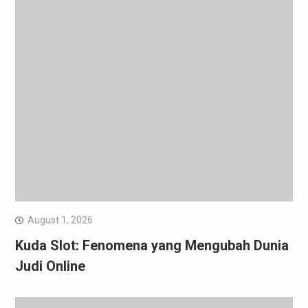
August 1, 2026
Kuda Slot: Fenomena yang Mengubah Dunia
Judi Online