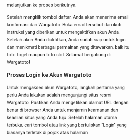
melanjutkan ke proses berikutnya.
Setelah mengklik tombol daftar, Anda akan menerima email
konfirmasi dari Wargatoto. Buka email tersebut dan ikuti
instruksi yang diberikan untuk mengaktifkan akun Anda.
Setelah akun Anda diaktifkan, Anda sudah siap untuk login
dan menikmati berbagai permainan yang ditawarkan, baik itu
toto togel maupun toto slot. Selamat bergabung di
Wargatoto!
Proses Login ke Akun Wargatoto
Untuk mengakses akun Wargatoto, langkah pertama yang
perlu Anda lakukan adalah mengunjungi situs resmi
Wargatoto. Pastikan Anda mengetikkan alamat URL dengan
benar di browser Anda untuk menjamin keamanan dan
keaslian situs yang Anda tuju. Setelah halaman utama
terbuka, cari tombol atau link yang bertuliskan "Login" yang
biasanya terletak di pojok atas halaman.