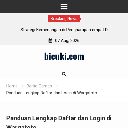
Breaking News
e
Strategi Kemenangan di Pengharapan empat D
07 Aug, 2026
Skip
bicuki.com
to
content
Home
Berita Games
Panduan Lengkap Daftar dan Login di Wargatoto
Panduan Lengkap Daftar dan Login di
Wargatoto