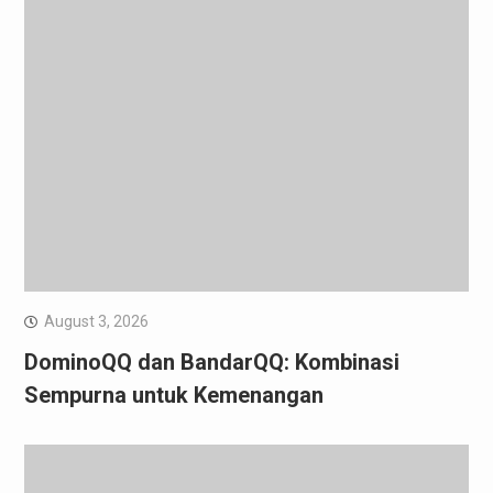
August 3, 2026
DominoQQ dan BandarQQ: Kombinasi
Sempurna untuk Kemenangan