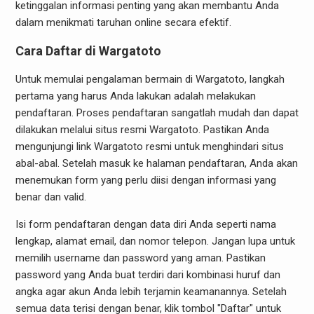
ketinggalan informasi penting yang akan membantu Anda
dalam menikmati taruhan online secara efektif.
Cara Daftar di Wargatoto
Untuk memulai pengalaman bermain di Wargatoto, langkah
pertama yang harus Anda lakukan adalah melakukan
pendaftaran. Proses pendaftaran sangatlah mudah dan dapat
dilakukan melalui situs resmi Wargatoto. Pastikan Anda
mengunjungi link Wargatoto resmi untuk menghindari situs
abal-abal. Setelah masuk ke halaman pendaftaran, Anda akan
menemukan form yang perlu diisi dengan informasi yang
benar dan valid.
Isi form pendaftaran dengan data diri Anda seperti nama
lengkap, alamat email, dan nomor telepon. Jangan lupa untuk
memilih username dan password yang aman. Pastikan
password yang Anda buat terdiri dari kombinasi huruf dan
angka agar akun Anda lebih terjamin keamanannya. Setelah
semua data terisi dengan benar, klik tombol "Daftar" untuk