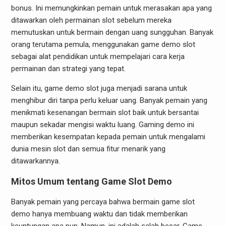
bonus. Ini memungkinkan pemain untuk merasakan apa yang
ditawarkan oleh permainan slot sebelum mereka
memutuskan untuk bermain dengan uang sungguhan. Banyak
orang terutama pemula, menggunakan game demo slot
sebagai alat pendidikan untuk mempelajari cara kerja
permainan dan strategi yang tepat.
Selain itu, game demo slot juga menjadi sarana untuk
menghibur diri tanpa perlu keluar uang. Banyak pemain yang
menikmati kesenangan bermain slot baik untuk bersantai
maupun sekadar mengisi waktu luang. Gaming demo ini
memberikan kesempatan kepada pemain untuk mengalami
dunia mesin slot dan semua fitur menarik yang
ditawarkannya.
Mitos Umum tentang Game Slot Demo
Banyak pemain yang percaya bahwa bermain game slot
demo hanya membuang waktu dan tidak memberikan