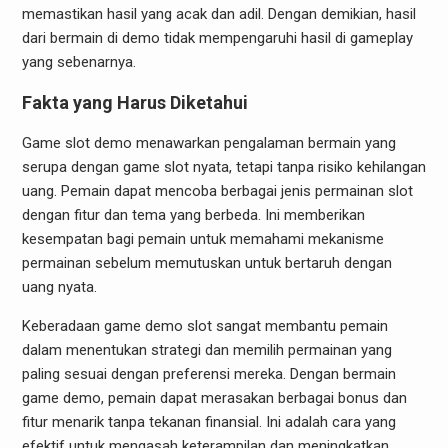
memastikan hasil yang acak dan adil. Dengan demikian, hasil
dari bermain di demo tidak mempengaruhi hasil di gameplay
yang sebenarnya.
Fakta yang Harus Diketahui
Game slot demo menawarkan pengalaman bermain yang
serupa dengan game slot nyata, tetapi tanpa risiko kehilangan
uang. Pemain dapat mencoba berbagai jenis permainan slot
dengan fitur dan tema yang berbeda. Ini memberikan
kesempatan bagi pemain untuk memahami mekanisme
permainan sebelum memutuskan untuk bertaruh dengan
uang nyata.
Keberadaan game demo slot sangat membantu pemain
dalam menentukan strategi dan memilih permainan yang
paling sesuai dengan preferensi mereka. Dengan bermain
game demo, pemain dapat merasakan berbagai bonus dan
fitur menarik tanpa tekanan finansial. Ini adalah cara yang
efektif untuk mengasah keterampilan dan meningkatkan