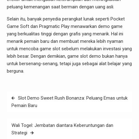
peluang kemenangan saat bermain dengan uang asli.
Selain itu, banyak penyedia perangkat lunak seperti Pocket
Game Soft dan Pragmatic Play menawarkan demo game
yang berkualitas tinggi dengan grafis yang menarik. Hal ini
menarik pemain baru dan membuat mereka lebih nyaman
untuk mencoba game slot sebelum melakukan investasi yang
lebih besar. Dengan demikian, game slot demo bukan hanya
untuk bersenang-senang, tetapi juga sebagai alat belajar yang
berguna.
Post
Slot Demo Sweet Rush Bonanza: Peluang Emas untuk
navigation
Pemain Baru
Wali Togel: Jembatan diantara Keberuntungan dan
Strategi