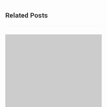
Related Posts