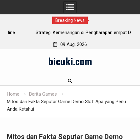
Breaking News
e
Strategi Kemenangan di Pengharapan empat D
09 Aug, 2026
Skip
bicuki.com
to
content
Home
Berita Games
Mitos dan Fakta Seputar Game Demo Slot: Apa yang Perlu
Anda Ketahui
Mitos dan Fakta Seputar Game Demo