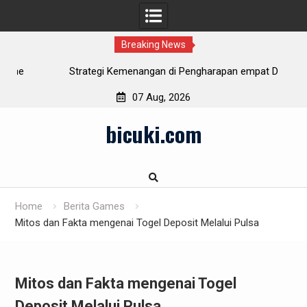
Breaking News
e
Strategi Kemenangan di Pengharapan empat D
07 Aug, 2026
Skip
bicuki.com
to
content
Home
Berita Games
Mitos dan Fakta mengenai Togel Deposit Melalui Pulsa
Mitos dan Fakta mengenai Togel
Deposit Melalui Pulsa