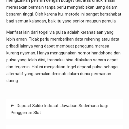
mengizinkan pemain dengan budget terbatas untuk masih
merasakan bermain tanpa perlu menghabiskan uang dalam
besaran tinggi. Oleh karena itu, metode ini sangat bersahabat
bagi semua kalangan, baik itu yang senior maupun pemula.
Manfaat lain dari togel via pulsa adalah kerahasiaan yang
lebih aman. Tidak perlu memberikan data rekening atau data
pribadi lainnya yang dapat membuat pengguna merasa
kurang nyaman. Hanya menggunakan nomor handphone dan
pulsa yang telah diisi, transaksi bisa dilakukan secara cepat
dan terjamin. Hal ini menjadikan togel deposit pulsa sebagai
alternatif yang semakin diminati dalam dunia permainan
daring.
Post
Deposit Saldo Indosat: Jawaban Sederhana bagi
navigation
Penggemar Slot