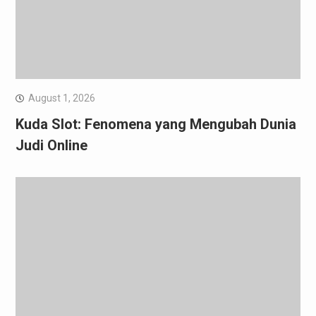
August 1, 2026
Kuda Slot: Fenomena yang Mengubah Dunia
Judi Online