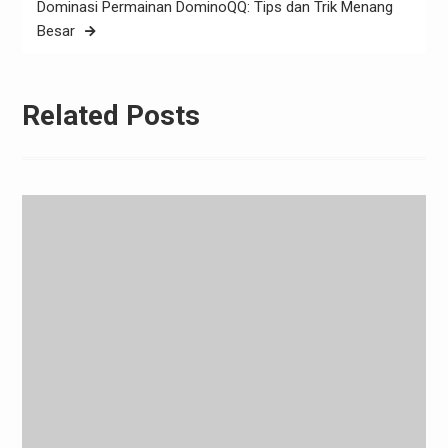
Dominasi Permainan DominoQQ: Tips dan Trik Menang
Besar
Related Posts