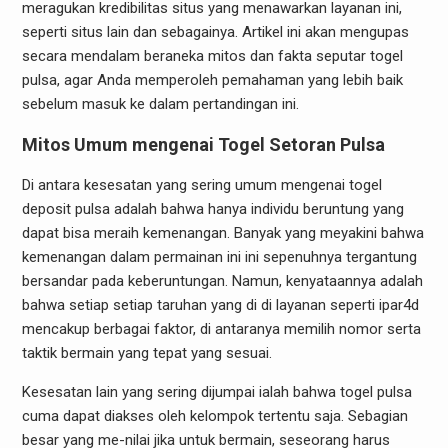
meragukan kredibilitas situs yang menawarkan layanan ini,
seperti situs lain dan sebagainya. Artikel ini akan mengupas
secara mendalam beraneka mitos dan fakta seputar togel
pulsa, agar Anda memperoleh pemahaman yang lebih baik
sebelum masuk ke dalam pertandingan ini.
Mitos Umum mengenai Togel Setoran Pulsa
Di antara kesesatan yang sering umum mengenai togel
deposit pulsa adalah bahwa hanya individu beruntung yang
dapat bisa meraih kemenangan. Banyak yang meyakini bahwa
kemenangan dalam permainan ini ini sepenuhnya tergantung
bersandar pada keberuntungan. Namun, kenyataannya adalah
bahwa setiap setiap taruhan yang di di layanan seperti ipar4d
mencakup berbagai faktor, di antaranya memilih nomor serta
taktik bermain yang tepat yang sesuai.
Kesesatan lain yang sering dijumpai ialah bahwa togel pulsa
cuma dapat diakses oleh kelompok tertentu saja. Sebagian
besar yang me-nilai jika untuk bermain, seseorang harus