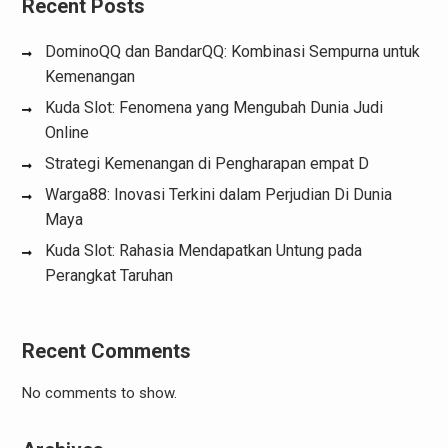
Recent Posts
DominoQQ dan BandarQQ: Kombinasi Sempurna untuk
Kemenangan
Kuda Slot: Fenomena yang Mengubah Dunia Judi
Online
Strategi Kemenangan di Pengharapan empat D
Warga88: Inovasi Terkini dalam Perjudian Di Dunia
Maya
Kuda Slot: Rahasia Mendapatkan Untung pada
Perangkat Taruhan
Recent Comments
No comments to show.