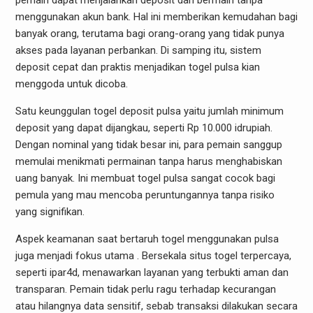
pemain dapat menjalankan deposit dan bermain tanpa
menggunakan akun bank. Hal ini memberikan kemudahan bagi
banyak orang, terutama bagi orang-orang yang tidak punya
akses pada layanan perbankan. Di samping itu, sistem
deposit cepat dan praktis menjadikan togel pulsa kian
menggoda untuk dicoba.
Satu keunggulan togel deposit pulsa yaitu jumlah minimum
deposit yang dapat dijangkau, seperti Rp 10.000 idrupiah.
Dengan nominal yang tidak besar ini, para pemain sanggup
memulai menikmati permainan tanpa harus menghabiskan
uang banyak. Ini membuat togel pulsa sangat cocok bagi
pemula yang mau mencoba peruntungannya tanpa risiko
yang signifikan.
Aspek keamanan saat bertaruh togel menggunakan pulsa
juga menjadi fokus utama . Bersekala situs togel terpercaya,
seperti ipar4d, menawarkan layanan yang terbukti aman dan
transparan. Pemain tidak perlu ragu terhadap kecurangan
atau hilangnya data sensitif, sebab transaksi dilakukan secara