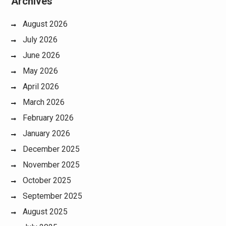
Archives
August 2026
July 2026
June 2026
May 2026
April 2026
March 2026
February 2026
January 2026
December 2025
November 2025
October 2025
September 2025
August 2025