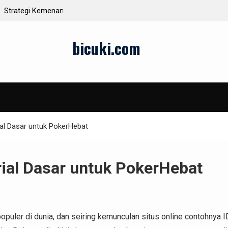
 empat D
Warga88: Inovasi Terkini dalam Perjudian Di Dun
Maya
bicuki.com
ial Dasar untuk PokerHebat
rial Dasar untuk PokerHebat
populer di dunia, dan seiring kemunculan situs online contohnya 