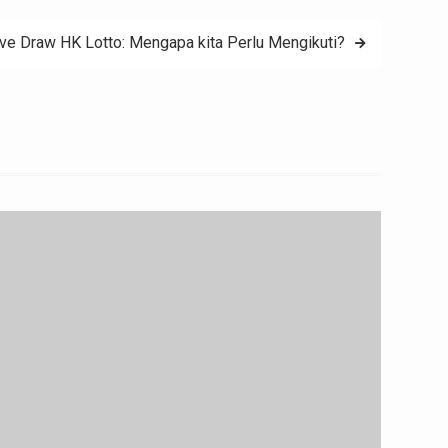
ive Draw HK Lotto: Mengapa kita Perlu Mengikuti?