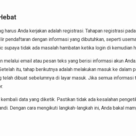
Hebat
 harus Anda kerjakan adalah registrasi. Tahapan registrasi pad
lir pendaftaran dengan informasi yang dibutuhkan, seperti usern
c supaya tidak ada masalah hambatan ketika login di kemudian ha
melalui email atau pesan teks yang berisi informasi akun Anda.
telah itu, tahap berikutnya adalah melakukan masuk ke dalam pr
telah dibuat sebelumnya di layar masuk. Jika semua informasi t
r.
mbali data yang diketik. Pastikan tidak ada kesalahan pengetika
di. Dengan cara mengikuti langkah-langkah ini, Anda bakal ma