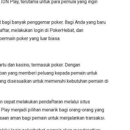
IDN Play, terutama untuk para pemula yang ingin
 bagi banyak penggemar poker. Bagi Anda yang baru
ftar, melakukan login di PokerHebat, dan
ermain poker yang luar biasa.
artu dan kasino, termasuk poker. Dengan
aban yang memberi peluang kepada pemain untuk
ang disesuaikan untuk memenuhi kebutuhan pemain di
n cepat melakukan pendaftaran melalui situs
lay menjadi pilihan menarik bagi orang-orang yang
saan aman bagi pemain untuk menjalankan transaksi.