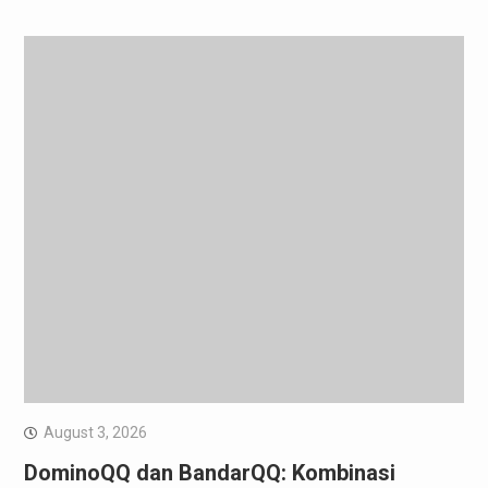
August 3, 2026
DominoQQ dan BandarQQ: Kombinasi