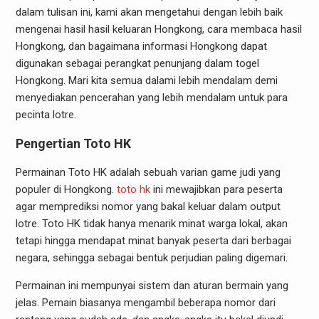
dalam tulisan ini, kami akan mengetahui dengan lebih baik
mengenai hasil hasil keluaran Hongkong, cara membaca hasil
Hongkong, dan bagaimana informasi Hongkong dapat
digunakan sebagai perangkat penunjang dalam togel
Hongkong. Mari kita semua dalami lebih mendalam demi
menyediakan pencerahan yang lebih mendalam untuk para
pecinta lotre.
Pengertian Toto HK
Permainan Toto HK adalah sebuah varian game judi yang
populer di Hongkong.
toto hk
ini mewajibkan para peserta
agar memprediksi nomor yang bakal keluar dalam output
lotre. Toto HK tidak hanya menarik minat warga lokal, akan
tetapi hingga mendapat minat banyak peserta dari berbagai
negara, sehingga sebagai bentuk perjudian paling digemari.
Permainan ini mempunyai sistem dan aturan bermain yang
jelas. Pemain biasanya mengambil beberapa nomor dari