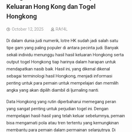
Keluaran Hong Kong dan Togel
Hongkong
October 12, 2025
RAf4L
Di dalam dunia judi numerik, lotre HK sudah jadi salah satu
tipe gam yang paling populer di antara pecinta judi. Banyak
sekali individu menunggu hasil hasil keluaran Hongkong serta
output togel Hongkong tiap harinya dalam harapan untuk
mendapatkan nasib baik. Hasil ini, yang dikenal dikenal
sebagai terminologi hasil Hongkong, menjadi informasi
penting untuk para pemain untuk mempelajari dan memilih
angka yang akan dipilih diambil di ljurnaling nanti.
Data Hongkong yang rutin diperbaharui memegang peran
yang sangat penting untuk perjudian togel ini. Dengan
mempelajari hasil-hasil yang telah keluar sebelumnya, pemain
bisa mengamati pola atau tren tertentu yang kemungkinan
membantu para pemain dalam permainan selanjutnya. Di