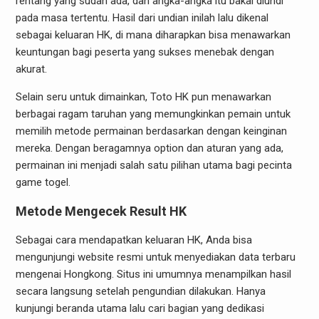
rentang yang sudah ada, dan angka-angka itu bakal diundi
pada masa tertentu. Hasil dari undian inilah lalu dikenal
sebagai keluaran HK, di mana diharapkan bisa menawarkan
keuntungan bagi peserta yang sukses menebak dengan
akurat.
Selain seru untuk dimainkan, Toto HK pun menawarkan
berbagai ragam taruhan yang memungkinkan pemain untuk
memilih metode permainan berdasarkan dengan keinginan
mereka. Dengan beragamnya option dan aturan yang ada,
permainan ini menjadi salah satu pilihan utama bagi pecinta
game togel.
Metode Mengecek Result HK
Sebagai cara mendapatkan keluaran HK, Anda bisa
mengunjungi website resmi untuk menyediakan data terbaru
mengenai Hongkong. Situs ini umumnya menampilkan hasil
secara langsung setelah pengundian dilakukan. Hanya
kunjungi beranda utama lalu cari bagian yang dedikasi