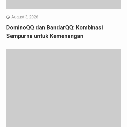
August 3, 2026
DominoQQ dan BandarQQ: Kombinasi
Sempurna untuk Kemenangan