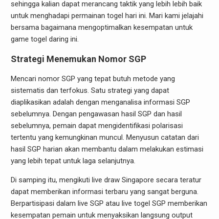
sehingga kalian dapat merancang taktik yang lebih lebih baik
untuk menghadapi permainan togel hari ini. Mari kami jelajahi
bersama bagaimana mengoptimalkan kesempatan untuk
game togel daring ini.
Strategi Menemukan Nomor SGP
Mencari nomor SGP yang tepat butuh metode yang
sistematis dan terfokus. Satu strategi yang dapat
diaplikasikan adalah dengan menganalisa informasi SGP
sebelumnya. Dengan pengawasan hasil SGP dan hasil
sebelumnya, pemain dapat mengidentifikasi polarisasi
tertentu yang kemungkinan muncul. Menyusun catatan dari
hasil SGP harian akan membantu dalam melakukan estimasi
yang lebih tepat untuk laga selanjutnya.
Di samping itu, mengikuti live draw Singapore secara teratur
dapat memberikan informasi terbaru yang sangat berguna.
Berpartisipasi dalam live SGP atau live togel SGP memberikan
kesempatan pemain untuk menyaksikan langsung output