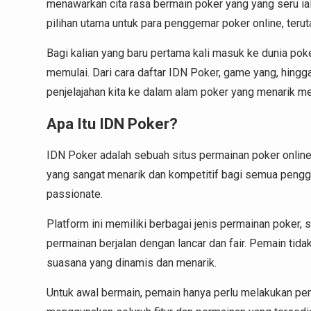
menawarkan cita rasa bermain poker yang yang seru i
pilihan utama untuk para penggemar poker online, teruta
Bagi kalian yang baru pertama kali masuk ke dunia pok
memulai. Dari cara daftar IDN Poker, game yang, hingga
penjelajahan kita ke dalam alam poker yang menarik 
Apa Itu IDN Poker?
IDN Poker adalah sebuah situs permainan poker onlin
yang sangat menarik dan kompetitif bagi semua pengg
passionate.
Platform ini memiliki berbagai jenis permainan poker,
permainan berjalan dengan lancar dan fair. Pemain tida
suasana yang dinamis dan menarik.
Untuk awal bermain, pemain hanya perlu melakukan pen