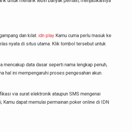
rik untuk menarik lebih banyak pemain, menjadikannya
 gampang dan kilat.
idn play
Kamu cuma perlu masuk ke
las nyata di situs utama. Klik tombol tersebut untuk
anya mencakup data dasar seperti nama lengkap penuh,
ena hal ini mempengaruhi proses pengesahan akun.
fikasi via surat elektronik ataupun SMS mengenai
ini, Kamu dapat memulai permainan poker online di IDN