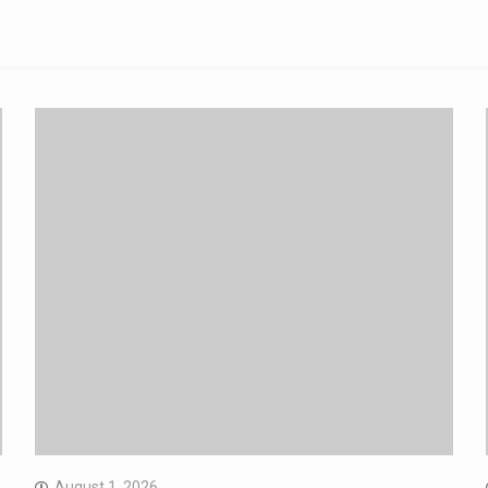
August 1, 2026