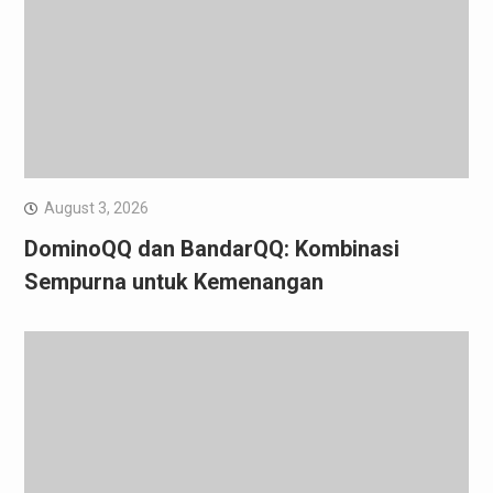
August 3, 2026
DominoQQ dan BandarQQ: Kombinasi
Sempurna untuk Kemenangan