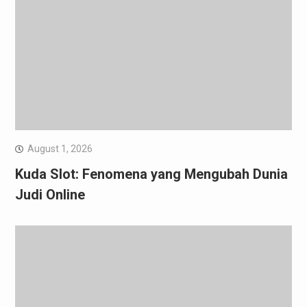
August 1, 2026
Kuda Slot: Fenomena yang Mengubah Dunia
Judi Online