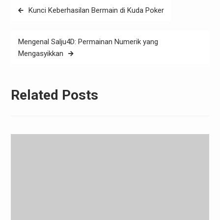
Post
Kunci Keberhasilan Bermain di Kuda Poker
navigation
Mengenal Salju4D: Permainan Numerik yang
Mengasyikkan
Related Posts