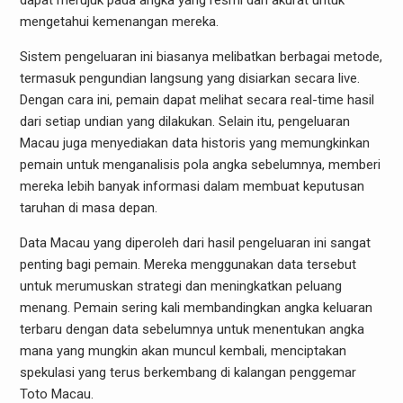
dapat merujuk pada angka yang resmi dan akurat untuk
mengetahui kemenangan mereka.
Sistem pengeluaran ini biasanya melibatkan berbagai metode,
termasuk pengundian langsung yang disiarkan secara live.
Dengan cara ini, pemain dapat melihat secara real-time hasil
dari setiap undian yang dilakukan. Selain itu, pengeluaran
Macau juga menyediakan data historis yang memungkinkan
pemain untuk menganalisis pola angka sebelumnya, memberi
mereka lebih banyak informasi dalam membuat keputusan
taruhan di masa depan.
Data Macau yang diperoleh dari hasil pengeluaran ini sangat
penting bagi pemain. Mereka menggunakan data tersebut
untuk merumuskan strategi dan meningkatkan peluang
menang. Pemain sering kali membandingkan angka keluaran
terbaru dengan data sebelumnya untuk menentukan angka
mana yang mungkin akan muncul kembali, menciptakan
spekulasi yang terus berkembang di kalangan penggemar
Toto Macau.