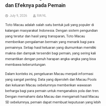
dan Efeknya pada Pemain
July 9, 2026
RAf4L
Toto Macau adalah salah satu bentuk judi yang populer di
kalangan masyarakat Indonesia. Dengan sistem pengundian
yang teratur dan hasil yang transparan, Toto Macau
memberikan pengalaman bermain yang menarik bagi para
pemainnya. Setiap hasil keluaran yang diumumkan memiliki
makna dan dampak tersendiri bagi pemain, yang sering kali
menantikan dengan penuh harapan angka-angka yang bisa
membawa keberuntungan.
Dalam konteks ini, pengeluaran Macau menjadi informasi
yang sangat penting. Data yang diperoleh dari Macau Pools
dan keluaran Macau sebelumnya memberikan wawasan
berharga bagi para pemain untuk menganalisis pola dan tren.
Dengan memahami data Macau dan mengamati hasil Macau
5D sebelumnya, pemain dapat membuat keputusan yang lebih