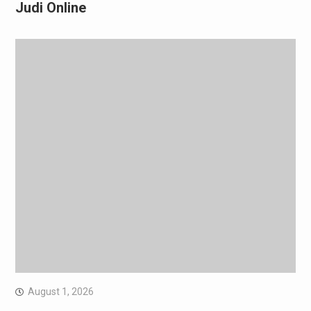
Judi Online
August 1, 2026