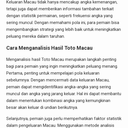
Keluaran Macau tidak hanya mencakup angka kemenangan,
tetapi juga dapat memberikan informasi tambahan terkait
dengan statistik permainan, seperti frekuensi angka yang
sering muncul. Dengan memahami pola ini, para pemain bisa
mengembangkan strategi yang lebih baik untuk meningkatkan
peluang mereka dalam taruhan.
Cara Menganalisis Hasil Toto Macau
Menganalisis hasil Toto Macau merupakan langkah penting
bagi para pemain yang ingin meningkatkan peluang menang.
Pertama, penting untuk mempelajari pola keluaran
sebelumnya. Dengan mencermati data keluaran Macau,
pemain dapat mengidentifikasi angka-angka yang sering
muncul dan angka yang jarang keluar. Hal ini dapat membantu
dalam menentukan kombinasi angka yang kemungkinan
besar akan keluar di undian berikutnya.
Selanjutnya, pemain juga perlu memperhatikan faktor statistik
dalam pengeluaran Macau. Menggunakan metode analisis