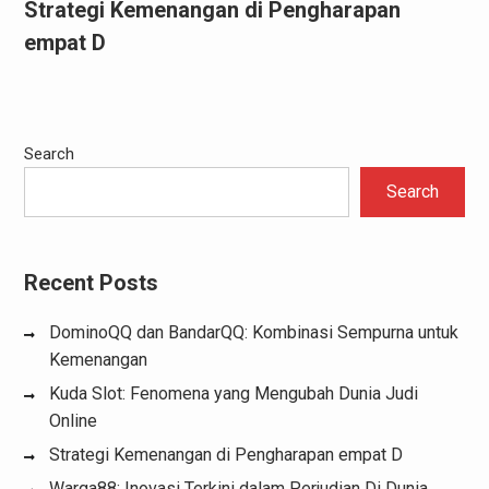
Strategi Kemenangan di Pengharapan
empat D
Search
Search
Recent Posts
DominoQQ dan BandarQQ: Kombinasi Sempurna untuk
Kemenangan
Kuda Slot: Fenomena yang Mengubah Dunia Judi
Online
Strategi Kemenangan di Pengharapan empat D
Warga88: Inovasi Terkini dalam Perjudian Di Dunia