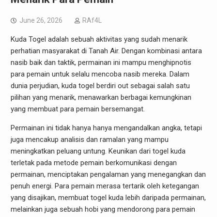
June 26, 2026
RAf4L
Kuda Togel adalah sebuah aktivitas yang sudah menarik
perhatian masyarakat di Tanah Air. Dengan kombinasi antara
nasib baik dan taktik, permainan ini mampu menghipnotis
para pemain untuk selalu mencoba nasib mereka. Dalam
dunia perjudian, kuda togel berdiri out sebagai salah satu
pilihan yang menarik, menawarkan berbagai kemungkinan
yang membuat para pemain bersemangat.
Permainan ini tidak hanya hanya mengandalkan angka, tetapi
juga mencakup analisis dan ramalan yang mampu
meningkatkan peluang untung. Keunikan dari togel kuda
terletak pada metode pemain berkomunikasi dengan
permainan, menciptakan pengalaman yang menegangkan dan
penuh energi. Para pemain merasa tertarik oleh ketegangan
yang disajikan, membuat togel kuda lebih daripada permainan,
melainkan juga sebuah hobi yang mendorong para pemain