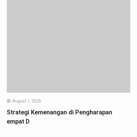
August 1, 2026
Strategi Kemenangan di Pengharapan
empat D