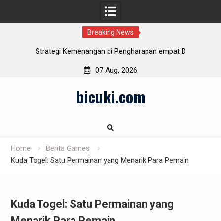
Breaking News
e
Strategi Kemenangan di Pengharapan empat D
07 Aug, 2026
Skip
bicuki.com
to
content
Home
Berita Games
Kuda Togel: Satu Permainan yang Menarik Para Pemain
Kuda Togel: Satu Permainan yang
Menarik Para Pemain