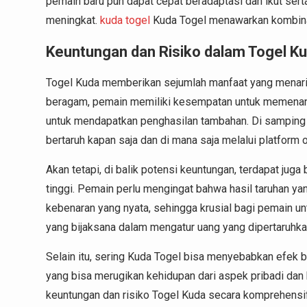
pemain baru pun dapat cepat beradaptasi dan ikut ser
meningkat.
kuda togel
Kuda Togel menawarkan kombinas
Keuntungan dan Risiko dalam Togel K
Togel Kuda memberikan sejumlah manfaat yang menarik
beragam, pemain memiliki kesempatan untuk memenangka
untuk mendapatkan penghasilan tambahan. Di samping i
bertaruh kapan saja dan di mana saja melalui platform o
Akan tetapi, di balik potensi keuntungan, terdapat jug
tinggi. Pemain perlu mengingat bahwa hasil taruhan y
kebenaran yang nyata, sehingga krusial bagi pemain
yang bijaksana dalam mengatur uang yang dipertaruhka
Selain itu, sering Kuda Togel bisa menyebabkan efek 
yang bisa merugikan kehidupan dari aspek pribadi dan k
keuntungan dan risiko Togel Kuda secara komprehensi