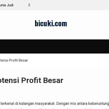
an empat D
Warga88: Inovasi Terkini dalam Perjudian Di Du
Maya
bicuki.com
ensi Profit Besar
tensi Profit Besar
terkenal di kalangan masyarakat. Dengan mix antara keberuntung