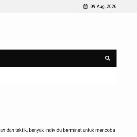
nia
DominoQQ dan BandarQQ: Kombinasi Sempurna untuk
09 Aug, 2026
Kemenangan
an dan taktik, banyak individu berminat untuk mencoba