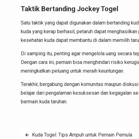
Taktik Bertanding Jockey Togel
Satu taktik yang dapat digunakan dalam bertanding kud
kuda yang kerap berhasil, petaruh dapat menghasilkan p
kesehatan kuda dapat membantu di dalam memilih taruh
Di samping itu, penting agar mengelola uang secara te
Dengan cara ini, pemain bisa menghindari risiko keru
meningkatkan peluang untuk meraih keuntungan.
Terakhir, bergabung dengan komunitas maupun diskus
belajar dari pengalaman kesuksesan dan kegagalan se
bermain kuda taruhan.
Post
Kuda Togel: Tips Ampuh untuk Pemain Pemula