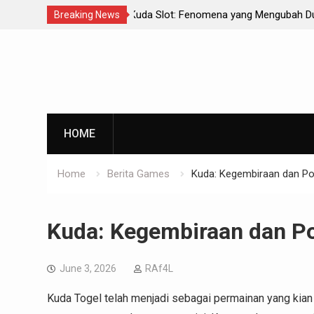
g Mengubah Dunia Judi
Strategi Kemenangan di Pengharap
Breaking News
Skip
to
content
HOME
Home
Berita Games
Kuda: Kegembiraan dan Pot
Kuda: Kegembiraan dan Po
June 3, 2026
RAf4L
Kuda Togel telah menjadi sebagai permainan yang kian 