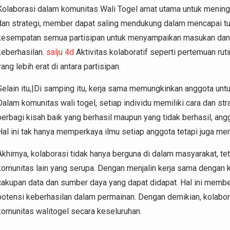
Kolaborasi dalam komunitas Wali Togel amat utama untuk meningk
dan strategi, member dapat saling mendukung dalam mencapai tu
kesempatan semua partisipan untuk menyampaikan masukan dan m
keberhasilan.
salju 4d
Aktivitas kolaboratif seperti pertemuan r
yang lebih erat di antara partisipan.
Selain itu,|Di samping itu, kerja sama memungkinkan anggota untu
Dalam komunitas wali togel, setiap individu memiliki cara dan str
berbagi kisah baik yang berhasil maupun yang tidak berhasil, ang
Hal ini tak hanya memperkaya ilmu setiap anggota tetapi juga me
Akhirnya, kolaborasi tidak hanya berguna di dalam masyarakat, 
komunitas lain yang serupa. Dengan menjalin kerja sama dengan 
cakupan data dan sumber daya yang dapat didapat. Hal ini memb
potensi keberhasilan dalam permainan. Dengan demikian, kolabo
komunitas walitogel secara keseluruhan.