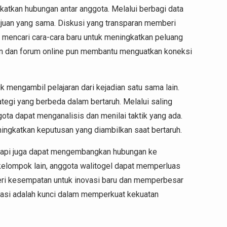
atkan hubungan antar anggota. Melalui berbagi data
juan yang sama. Diskusi yang transparan memberi
encari cara-cara baru untuk meningkatkan peluang
utin dan forum online pun membantu menguatkan koneksi
k mengambil pelajaran dari kejadian satu sama lain.
ategi yang berbeda dalam bertaruh. Melalui saling
gota dapat menganalisis dan menilai taktik yang ada.
ningkatkan keputusan yang diambilkan saat bertaruh.
tetapi juga dapat mengembangkan hubungan ke
kelompok lain, anggota walitogel dapat memperluas
eri kesempatan untuk inovasi baru dan memperbesar
rasi adalah kunci dalam memperkuat kekuatan