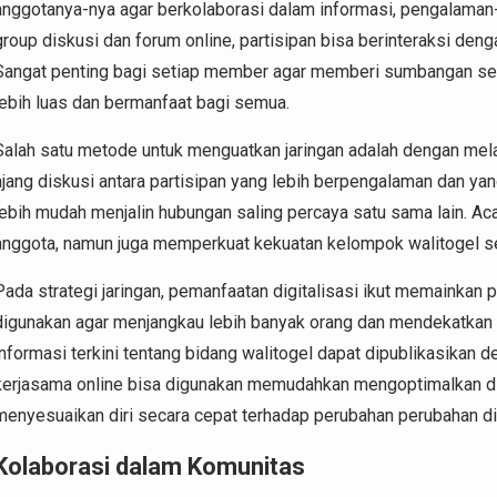
anggotanya-nya agar berkolaborasi dalam informasi, pengalaman-
group diskusi dan forum online, partisipan bisa berinteraksi den
Sangat penting bagi setiap member agar memberi sumbangan se
lebih luas dan bermanfaat bagi semua.
Salah satu metode untuk menguatkan jaringan adalah dengan mel
ajang diskusi antara partisipan yang lebih berpengalaman dan y
lebih mudah menjalin hubungan saling percaya satu sama lain. Ac
anggota, namun juga memperkuat kekuatan kelompok walitogel se
Pada strategi jaringan, pemanfaatan digitalisasi ikut memainkan 
digunakan agar menjangkau lebih banyak orang dan mendekatkan a
informasi terkini tentang bidang walitogel dapat dipublikasikan
kerjasama online bisa digunakan memudahkan mengoptimalkan dia
menyesuaikan diri secara cepat terhadap perubahan perubahan di
Kolaborasi dalam Komunitas