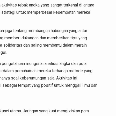
tivitas tebak angka yang sangat terkenal di antara
dan strategi untuk memperbesar kesempatan mereka
mun juga tentang membangun hubungan yang antar
ling memberi dukungan dan memberikan tips yang
sa solidaritas dan saling membantu dalam meraih
gel.
an pengetahuan mengenai analisis angka dan pola
mperdalam pemahaman mereka terhadap metode yang
anya soal keberuntungan saja. Aktivitas ini
 sebagai tempat yang positif untuk menggali ilmu dan
 kunci utama. Jaringan yang kuat mengizinkan para