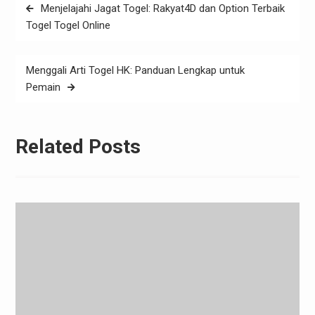
Post
Menjelajahi Jagat Togel: Rakyat4D dan Option Terbaik
navigation
Togel Togel Online
Menggali Arti Togel HK: Panduan Lengkap untuk
Pemain
Related Posts