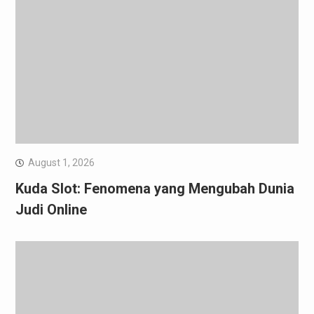
August 1, 2026
Kuda Slot: Fenomena yang Mengubah Dunia
Judi Online