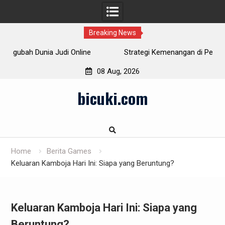
Breaking News
e
Strategi Kemenangan di Pengharapan empat D
08 Aug, 2026
Skip
bicuki.com
to
content
Home
Berita Games
Keluaran Kamboja Hari Ini: Siapa yang Beruntung?
Keluaran Kamboja Hari Ini: Siapa yang
Beruntung?