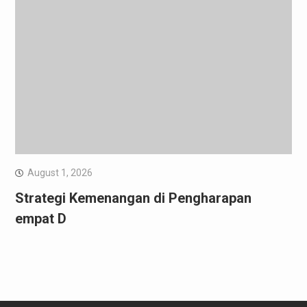
August 1, 2026
Strategi Kemenangan di Pengharapan
empat D