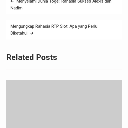
Menyelami Dunia Togel: Rahasia Sukses Alexis dan
navigation
Nadim
Mengungkap Rahasia RTP Slot: Apa yang Perlu
Diketahui
Related Posts