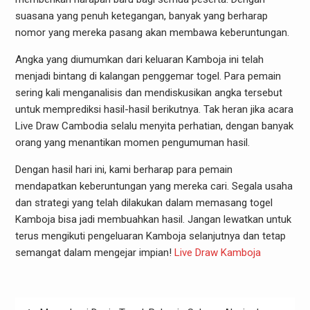
suasana yang penuh ketegangan, banyak yang berharap
nomor yang mereka pasang akan membawa keberuntungan.
Angka yang diumumkan dari keluaran Kamboja ini telah
menjadi bintang di kalangan penggemar togel. Para pemain
sering kali menganalisis dan mendiskusikan angka tersebut
untuk memprediksi hasil-hasil berikutnya. Tak heran jika acara
Live Draw Cambodia selalu menyita perhatian, dengan banyak
orang yang menantikan momen pengumuman hasil.
Dengan hasil hari ini, kami berharap para pemain
mendapatkan keberuntungan yang mereka cari. Segala usaha
dan strategi yang telah dilakukan dalam memasang togel
Kamboja bisa jadi membuahkan hasil. Jangan lewatkan untuk
terus mengikuti pengeluaran Kamboja selanjutnya dan tetap
semangat dalam mengejar impian!
Live Draw Kamboja
Post