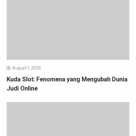
August 1, 2026
Kuda Slot: Fenomena yang Mengubah Dunia
Judi Online