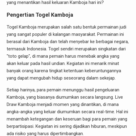
yang menantikan hasil keluaran Kamboja hari ini?
Pengertian Togel Kamboja
Togel Kamboja merupakan salah satu bentuk permainan judi
yang sangat populer di kalangan masyarakat. Permainan ini
berasal dari Kamboja dan telah menyebar ke berbagai negara,
termasuk Indonesia. Togel sendiri merupakan singkatan dari
"toto gelap", di mana pemain harus menebak angka yang
akan keluar pada hasil undian. Kegiatan ini menarik minat
banyak orang karena tingkat ketentuan keberuntungannya
yang dapat mengubah hidup seseorang dalam sekejap.
Setiap harinya, para pemain menunggu hasil pengeluaran
Kamboja, yang biasanya diumumkan secara langsung. Live
Draw Kamboja menjadi momen yang dinantikan, di mana
angka-angka yang keluar diumumkan secara real-time. Hal ini
menambah ketegangan dan keseruan bagi para pemain yang
berpartisipasi. Kegiatan ini sering dijadikan hiburan, meskipun
ada risiko yang harus dipertimbangkan.