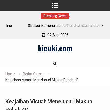
Breaking News
e
Strategi Kemenangan di Pengharapan empat D
07 Aug, 2026
Skip
bicuki.com
to
content
Home
Berita Games
Keajaiban Visual: Menelusuri Makna Rubah 4D
Keajaiban Visual: Menelusuri Makna
Rubah 4D