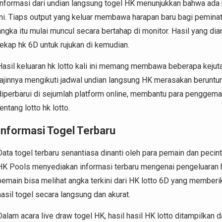
Informasi dari undian langsung togel HK menunjukkan bahwa ada 
ini. Tiaps output yang keluar membawa harapan baru bagi pemina
angka itu mulai muncul secara bertahap di monitor. Hasil yang d
rekap hk 6D untuk rujukan di kemudian.
Hasil keluaran hk lotto kali ini memang membawa beberapa kejut
rajinnya mengikuti jadwal undian langsung HK merasakan beruntun
diperbarui di sejumlah platform online, membantu para penggem
tentang lotto hk lotto.
Informasi Togel Terbaru
Data togel terbaru senantiasa dinanti oleh para pemain dan pecint
HK Pools menyediakan informasi terbaru mengenai pengeluaran h
pemain bisa melihat angka terkini dari HK lotto 6D yang membe
hasil togel secara langsung dan akurat.
Dalam acara live draw togel HK, hasil hasil HK lotto ditampilkan