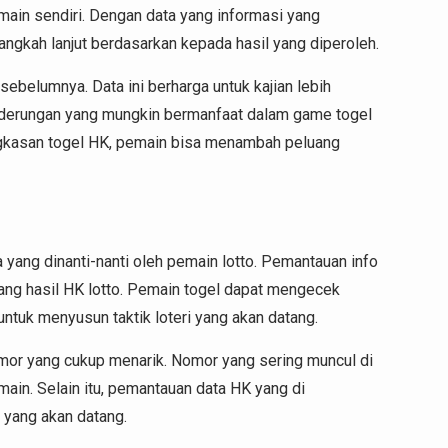
main sendiri. Dengan data yang informasi yang
ngkah lanjut berdasarkan kepada hasil yang diperoleh.
belumnya. Data ini berharga untuk kajian lebih
derungan yang mungkin bermanfaat dalam game togel
kasan togel HK, pemain bisa menambah peluang
a yang dinanti-nanti oleh pemain lotto. Pemantauan info
tang hasil HK lotto. Pemain togel dapat mengecek
 untuk menyusun taktik loteri yang akan datang.
mor yang cukup menarik. Nomor yang sering muncul di
ain. Selain itu, pemantauan data HK yang di
yang akan datang.