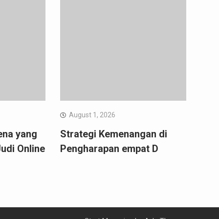
August 1, 2026
ena yang
Strategi Kemenangan di
udi Online
Pengharapan empat D