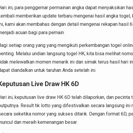
Hari ini, para penggemar permainan angka dapat menyaksikan hasi
kembali memberikan update terbaru mengenai hasil angka togel, 
ini, kami akan membahas dengan detail mengenai rekapan hasil 6D
menjadi acuan bagi para pemain.
Bagi setiap orang yang yang mengikuti perkembangan togel onlin
penting. Melalui undian langsung togel HK, kita bisa melihat nom
tidak melewatkan momen menarik ini dan simak terus hasil hari 
dapat diandalkan untuk taruhan Anda setelah ini.
Keputusan Live Draw HK 6D
Hari ini, keputusan live draw HK 6D telah dilaporkan, dan pecinta
outputnya. Result hk lotto yang difestivalkan secara langsung i
secara seketika nomor yang sukses ditarik. Dengan format 6D, 
muncul dan meraih kemenangan besar.