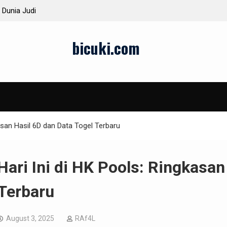
 di Pengharapan empat D
Warga88: Inovasi Terkini dalam P
Maya
bicuki.com
kasan Hasil 6D dan Data Togel Terbaru
Hari Ini di HK Pools: Ringkasan
Terbaru
August 3, 2025
RAf4L