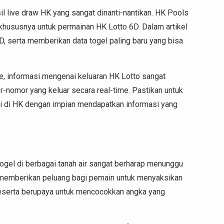
l live draw HK yang sangat dinanti-nantikan. HK Pools
khususnya untuk permainan HK Lotto 6D. Dalam artikel
, serta memberikan data togel paling baru yang bisa
e, informasi mengenai keluaran HK Lotto sangat
or-nomor yang keluar secara real-time. Pastikan untuk
ini di HK dengan impian mendapatkan informasi yang
 togel di berbagai tanah air sangat berharap menunggu
ni memberikan peluang bagi pemain untuk menyaksikan
peserta berupaya untuk mencocokkan angka yang