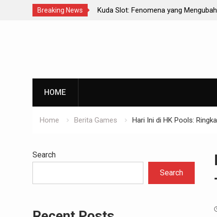
 Fenomena yang Mengubah Dunia Judi
Strategi Kemenangan
Breaking News
Skip
to
content
HOME
Home
Berita Games
Hari Ini di HK Pools: Ring
Search
Search
Recent Posts