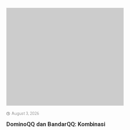
August 3, 2026
DominoQQ dan BandarQQ: Kombinasi