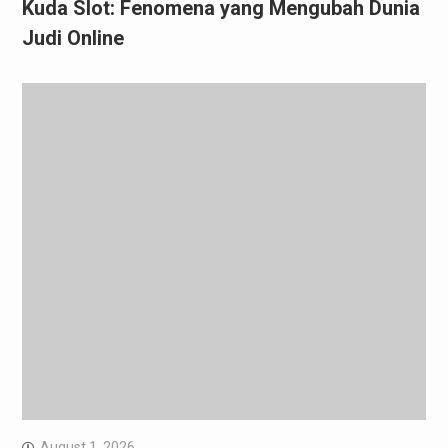
Kuda Slot: Fenomena yang Mengubah Dunia
Judi Online
August 1, 2026